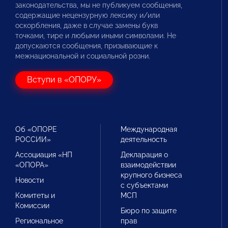
законодательства, мы не публикуем сообщения,
содержащие нецензурную лексику и/или
оскорбления, даже в случае замены букв
точками, тире и любыми иными символами. Не
допускаются сообщения, призывающие к
межнациональной и социальной розни.
Вступи в «ОПОРУ»
Об «ОПОРЕ
Международная
РОССИИ»
деятельность
Ассоциация «НП
Декларация о
«ОПОРА»
взаимодействии
крупного бизнеса
Новости
с субъектами
Комитеты и
МСП
Комиссии
Бюро по защите
Региональное
прав