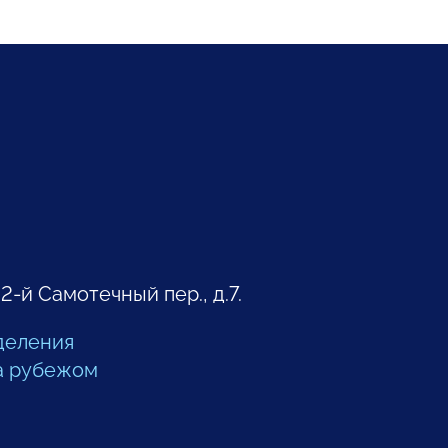
 2-й Самотечный пер., д.7.
деления
а рубежом