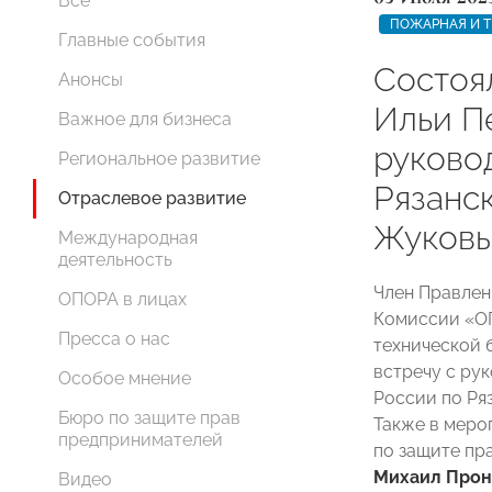
Все
ПОЖАРНАЯ И Т
Главные события
Состоя
Анонсы
Ильи П
Важное для бизнеса
руково
Региональное развитие
Рязанс
Отраслевое развитие
Жуков
Международная
деятельность
Член Правле
ОПОРА в лицах
Комиссии «О
Пресса о нас
технической 
встречу с ру
Особое мнение
России по Ря
Бюро по защите прав
Также в меро
предпринимателей
по защите пр
Михаил Про
Видео