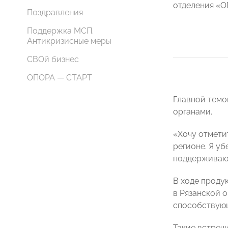
отделения 
Поздравления
Поддержка МСП.
Антикризисные меры
СВОй бизнес
ОПОРА — СТАРТ
Главной темо
органами.
«Хочу отмети
регионе. Я у
поддерживающ
В ходе проду
в Рязанской 
способствующ
Такие встреч