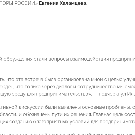
«ОПОРЫ РОССИИ»
Евгения Халамцева
.
й обсуждения стали вопросы взаимодействия предприн
ть, что эта встреча была организована мной с целью улу
бежден, что только через диалог и сотрудничество мы см
ую среду для предпринимательства», — подчеркнул Иль
ктивной дискуссии были выявлены основные проблемы, 
области, и обозначены пути их решения. Главная цель со
их созданию благоприятных условий для предпринимате
и становятся важной площадкой для обсуждения актуаль