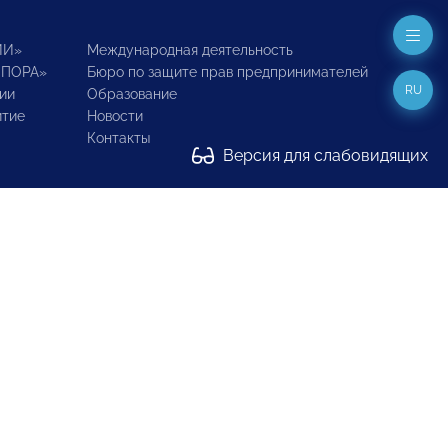
ИИ»
Международная деятельность
ОПОРА»
Бюро по защите прав предпринимателей
RU
ии
Образование
итие
Новости
Контакты
Версия для слабовидящих