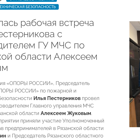
ЕХНИЧЕСКАЯ БЕЗОПАСНОСТЬ
лась рабочая встреча
естерникова с
дителем ГУ МЧС по
кой области Алексеем
ым
ния «ОПОРЫ РОССИИ», Председатель
ПОРЫ РОССИИ» по пожарной и
безопасности
Илья Пестерников
провел
ководителем Главного управления МЧС
занской области
Алексеем Жуковым
.
приятии приняли участие Уполномоченный
ав предпринимателей в Рязанской области
нин
и Председатель Рязанского областного