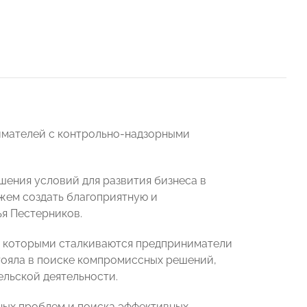
имателей с контрольно-надзорными
чшения условий для развития бизнеса в
ожем создать благоприятную и
я Пестерников.
с которыми сталкиваются предприниматели
стояла в поиске компромиссных решений,
льской деятельности.
ных проблем и поиска эффективных