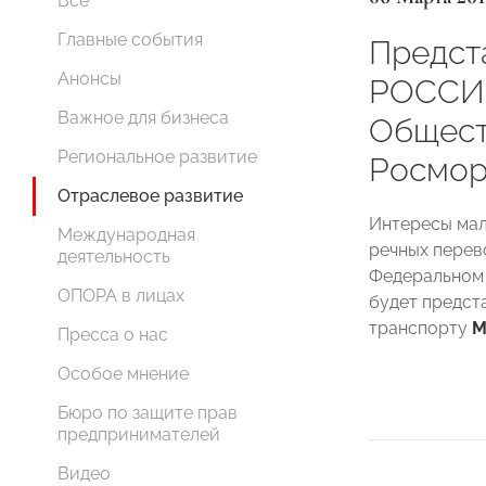
Все
Главные события
Предст
Анонсы
РОССИИ
Важное для бизнеса
Общест
Региональное развитие
Росмор
Отраслевое развитие
Интересы мал
Международная
речных перев
деятельность
Федеральном 
ОПОРА в лицах
будет предст
транспорту
М
Пресса о нас
Особое мнение
Бюро по защите прав
предпринимателей
Видео