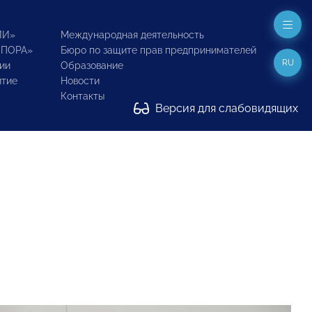
ИИ»
Международная деятельность
ОПОРА»
Бюро по защите прав предпринимателей
RU
ии
Образование
итие
Новости
Контакты
Версия для слабовидящих