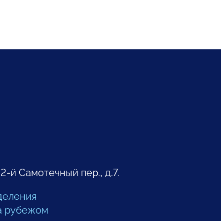
 2-й Самотечный пер., д.7.
деления
а рубежом