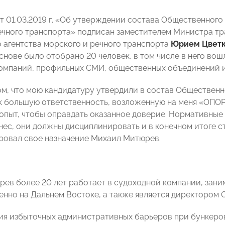
т 01.03.2019 г. «Об утверждении состава Общественного
ечного транспорта» подписан заместителем Министра т
 агентства морского и речного транспорта
Юрием Цвет
снове было отобрано 20 человек, в том числе в него вош
омпаний, профильных СМИ, общественных объединений и
ом, что мою кандидатуру утвердили в состав Общественн
к большую ответственность, возложенную на меня «ОПО
опыт, чтобы оправдать оказанное доверие. Нормативные 
знес, они должны дисциплинировать и в конечном итоге с
овал свое назначение Михаил Митюрев.
ев более 20 лет работает в судоходной компании, зан
нно на Дальнем Востоке, а также является директором 
ия избыточных административных барьеров при бункеров