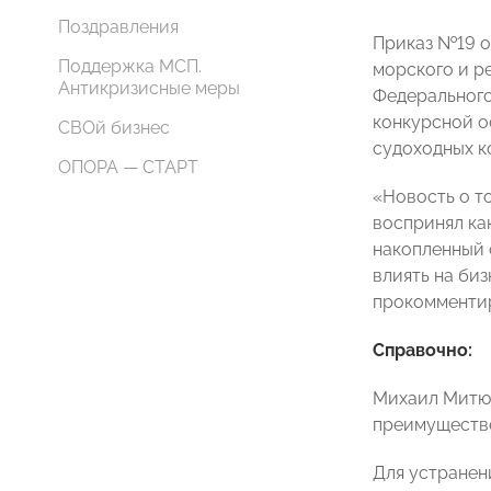
Поздравления
Приказ №19 о
Поддержка МСП.
морского и р
Антикризисные меры
Федерального
конкурсной о
СВОй бизнес
судоходных к
ОПОРА — СТАРТ
«Новость о т
воспринял ка
накопленный 
влиять на би
прокомментир
Справочно:
Михаил Митюр
преимуществе
Для устранен