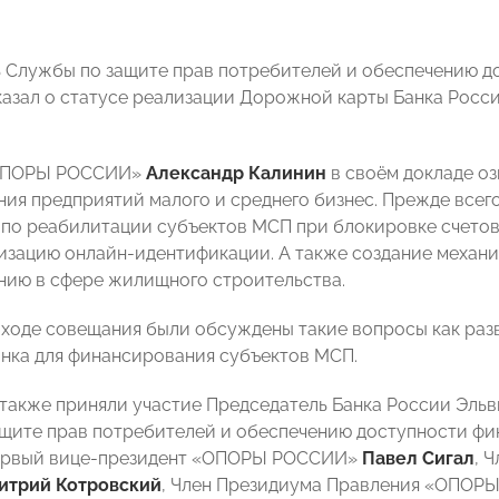
 Службы по защите прав потребителей и обеспечению д
азал о статусе реализации Дорожной карты Банка Росс
«ОПОРЫ РОССИИ»
Александр Калинин
в своём докладе о
ия предприятий малого и среднего бизнес. Прежде всег
по реабилитации субъектов МСП при блокировке счето
лизацию онлайн-идентификации. А также создание механи
ию в сфере жилищного строительства.
в ходе совещания были обсуждены такие вопросы как ра
нка для финансирования субъектов МСП.
также приняли участие Председатель Банка России Эль
щите прав потребителей и обеспечению доступности фи
ервый вице-президент «ОПОРЫ РОССИИ»
Павел Сигал
, 
итрий Котровский
, Член Президиума Правления «ОПО