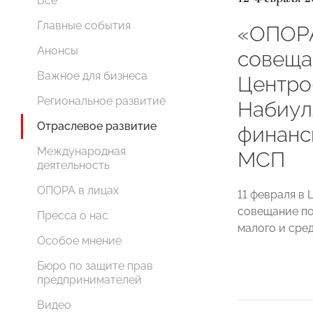
Все
Главные события
«ОПОР
Анонсы
совеща
Важное для бизнеса
Центро
Региональное развитие
Набиул
Отраслевое развитие
финанс
Международная
МСП
деятельность
ОПОРА в лицах
11 февраля в
совещание по
Пресса о нас
малого и сре
Особое мнение
Бюро по защите прав
предпринимателей
Видео