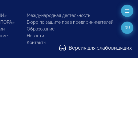
ИИ»
Международная деятельность
ОПОРА»
Бюро по защите прав предпринимателей
RU
ии
Образование
итие
Новости
Контакты
Версия для слабовидящих