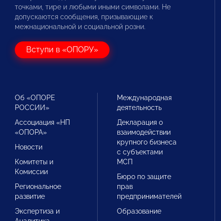
точками, тире и любыми иными символами. Не
допускаются сообщения, призывающие к
межнациональной и социальной розни.
Вступи в «ОПОРУ»
Об «ОПОРЕ
Международная
РОССИИ»
деятельность
Ассоциация «НП
Декларация о
«ОПОРА»
взаимодействии
крупного бизнеса
Новости
с субъектами
Комитеты и
МСП
Комиссии
Бюро по защите
Региональное
прав
развитие
предпринимателей
Экспертиза и
Образование