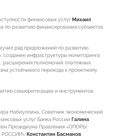
оступности финансовых услуг
Михаил
ии по развитию финансирования субъектов
звучил ряд предложений по развитию
о, создание инфраструктуры мониторинга
в, расширения полномочий платежных
зма устойчивого перехода к проектному
звитие секьюритизации и инструментов
вира Набиуллина, Советник экономический
нансовых услуг Банка России
Галина
Член Президиума Правления «ОПОРЫ
РЫ РОССИИ»
Константин Басманов
,