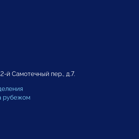
 2-й Самотечный пер., д.7.
деления
а рубежом