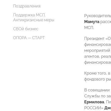
Поздравления
Поддержка МСП.
Руководитель
Антикризисные меры
Мамута
расск
МСП.
СВОй бизнес
ОПОРА — СТАРТ
Президент 
финансирован
мероприятий 
агентов, реа
финансирован
Кроме того, 
фондового ры
В совещании 
Службы по за
Ермилова
, П
РОССИИ»
Дм