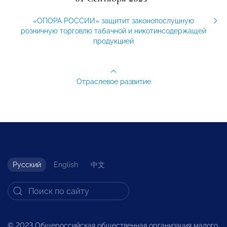
«ОПОРА РОССИИ» защитит законопослушную
розничную торговлю табачной и никотинсодержащей
продукцией
Отраслевое развитие
Русский
English
中文
© 2023 Общероссийская общественная организация малого