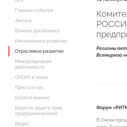
Все
Главные события
Комите
Анонсы
РОССИИ
Важное для бизнеса
предпр
Региональное развитие
Регионы акт
Отраслевое развитие
Всемирной н
Международная
деятельность
ОПОРА в лицах
Пресса о нас
Особое мнение
Форум «РИТ
Бюро по защите прав
предпринимателей
В Омске прош
Видео
идеи. Лучшие