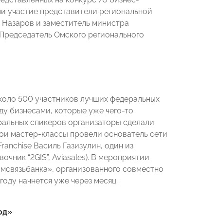
ли участие представители региональной
. Назаров и заместитель министра
 Председатель Омского регионального
коло 500 участников лучших федеральных
у бизнесами, которые уже чего-то
еральных спикеров организаторы сделали
вои мастер-классы провели основатель сети
anchise Василь Газизулин, один из
ник “2GIS”, Aviasales). В мероприятии
омсвязьбанка», организованного совместно
ду начнется уже через месяц.
од»