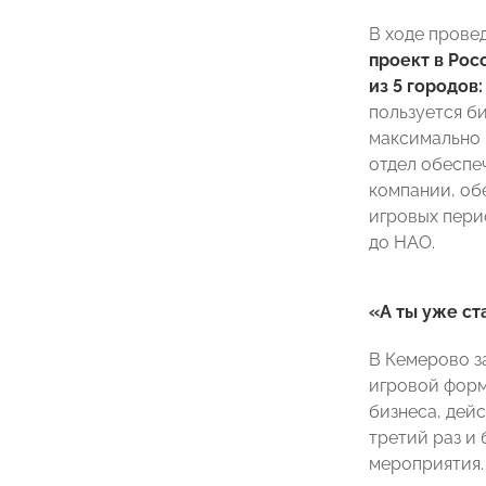
В ходе пров
проект в Рос
из 5 городов
пользуется б
максимально 
отдел обеспе
компании, об
игровых пери
до НАО.
«А ты уже с
В Кемерово з
игровой форм
бизнеса, дей
третий раз и
мероприятия.