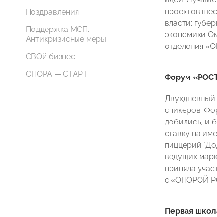
проектов шес
Поздравления
власти: губе
Поддержка МСП.
экономики Ом
Антикризисные меры
отделения «
СВОй бизнес
ОПОРА — СТАРТ
Форум «РОС
Двухдневный 
спикеров. Фо
добились, и 
ставку на им
пиццерий "До
ведущих марке
приняла учас
с «ОПОРОЙ РО
Первая школ