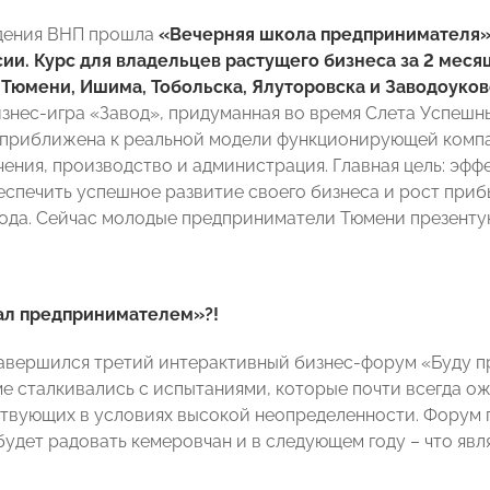
едения ВНП прошла
«Вечерняя школа предпринимателя»
сии. Курс для владельцев растущего бизнеса за 2 мес
: Тюмени, Ишима, Тобольска, Ялуторовска и Заводоуков
изнес-игра «Завод», придуманная во время Слета Успешн
приближена к реальной модели функционирующей компани
чения, производство и администрация. Главная цель: эфф
еспечить успешное развитие своего бизнеса и рост при
ода. Сейчас молодые предприниматели Тюмени презентую
тал предпринимателем»?!
авершился третий интерактивный бизнес-форум «Буду пр
е сталкивались с испытаниями, которые почти всегда о
ствующих в условиях высокой неопределенности. Форум 
 будет радовать кемеровчан и в следующем году – что я