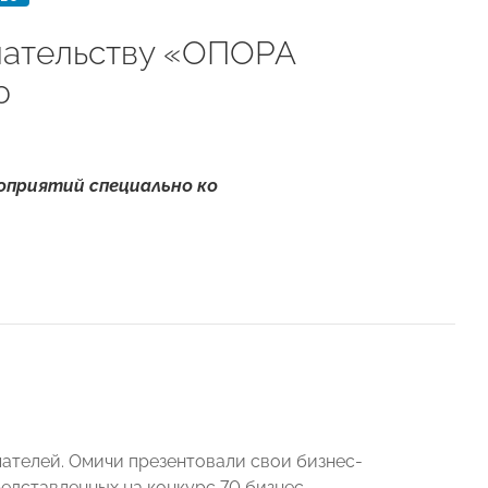
мательству «ОПОРА
ю
оприятий специально ко
телей. Омичи презентовали свои бизнес-
редставленных на конкурс 70 бизнес-