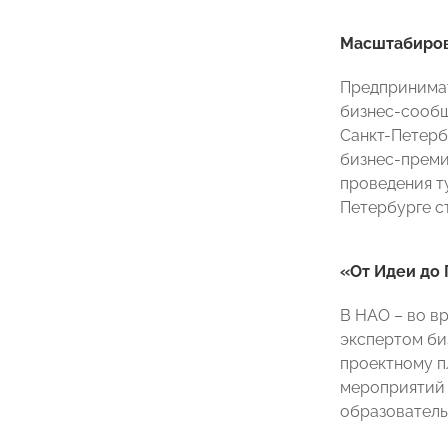
Масштабиров
Предпринимат
бизнес-сообщ
Санкт-Петерб
бизнес-преми
проведения т
Петербурге с
«От Идеи до
В НАО – во в
экспертом би
проектному п
мероприятий 
образователь