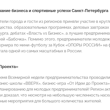
ание бизнеса и спортивные успехи Санкт-Петербурга
ели города и гости из регионов приняли участие в круг
ества, образовательных программах, деловых завтрака
урга, дебатах «Власть vs Бизнес», а лучшие предприним
ей «Бабочка». Помимо этого, предприниматели молодеж
урнира по мини-футболу за Кубок «ОПОРЫ РОССИИ» на ф
тала одной из самых масштабных в России.
 Проекта»
ремя Всемирной недели предпринимательства проводили
знес-школы «ВВЕРХ», бизнес-игра «От Идеи до Проекта»
ланированию для молодых предпринимателей! Регион ак
и доказал, что несмотря на небольшую численность нас
ные мероприятия для большого количества жителей.