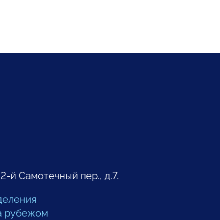
 2-й Самотечный пер., д.7.
деления
а рубежом