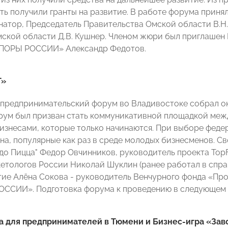
ть получили гранты на развитие. В работе форума приня
рнатор, Председатель Правительства Омской области В.Н
ской области Д.В. Кушнер. Членом жюри был приглашен
ОПОРЫ РОССИИ» Александр Федотов.
Т»
предпринимательский форум во Владивостоке собрал о
рум был призван стать коммуникативной площадкой межд
бизнесами, которые только начинаются. При выборе фед
ена, популярные как раз в среде молодых бизнесменов. С
до Пицца" Федор Овчинников, руководитель проекта TopFr
тологов России Николай Шуклин (ранее работал в справоч
тие Алёна Сокова - руководитель Венчурного фонда «Пр
ССИИ». Подготовка форума к проведению в следующем го
а для предпринимателей в Тюмени и Бизнес-игра «Зав