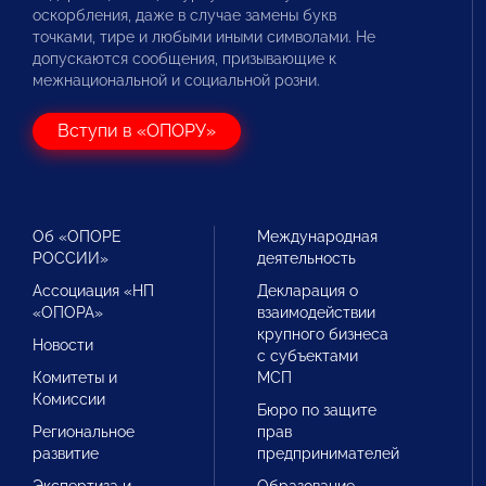
оскорбления, даже в случае замены букв
точками, тире и любыми иными символами. Не
допускаются сообщения, призывающие к
межнациональной и социальной розни.
Вступи в «ОПОРУ»
Об «ОПОРЕ
Международная
РОССИИ»
деятельность
Ассоциация «НП
Декларация о
«ОПОРА»
взаимодействии
крупного бизнеса
Новости
с субъектами
Комитеты и
МСП
Комиссии
Бюро по защите
Региональное
прав
развитие
предпринимателей