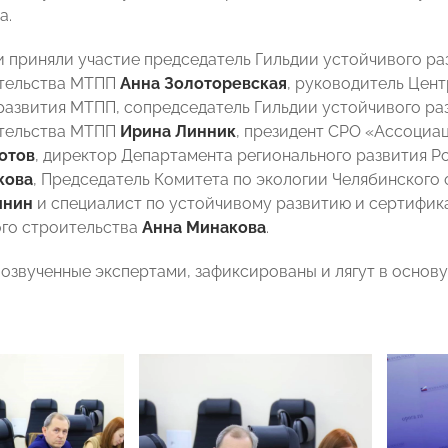
а.
 приняли участие председатель Гильдии устойчивого ра
тельства МТПП
Анна Золоторевская
, руководитель Цен
развития МТПП, сопредседатель Гильдии устойчивого раз
тельства МТПП
Ирина Линник
, президент СРО «Ассоциа
отов
, директор Департамента регионального развития Р
кова
, Председатель Комитета по экологии Челябинског
инин
и специалист по устойчивому развитию и сертифик
го строительства
Анна Минакова
.
 озвученные экспертами, зафиксированы и лягут в основу