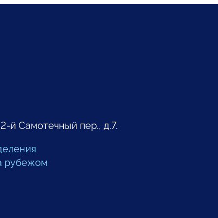
 2-й Самотечный пер., д.7.
деления
а рубежом