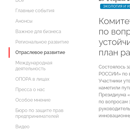
Все
ЭКОЛОГИЯ И У
Главные события
Комит
Анонсы
по воп
Важное для бизнеса
устойч
Региональное развитие
план р
Отраслевое развитие
Международная
Состоялось з
деятельность
РОССИИ» по 
ОПОРА в лицах
Участники ут
наметили пут
Пресса о нас
Президиума 
Особое мнение
по вопросам 
руководитель
Бюро по защите прав
инновационн
предпринимателей
Видео