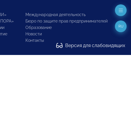
ИИ»
Международная деятельность
ОПОРА»
Бюро по защите прав предпринимателей
RU
ии
Образование
итие
Новости
Контакты
Версия для слабовидящих