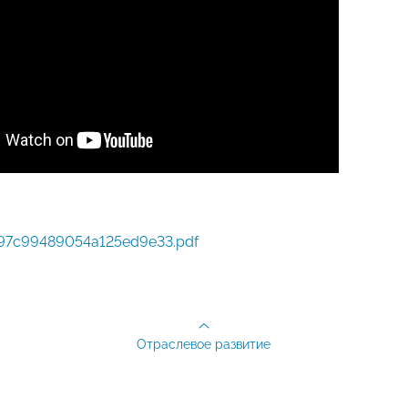
97c99489054a125ed9e33.pdf
Отраслевое развитие