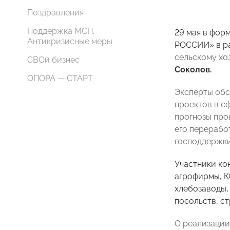
Поздравления
Поддержка МСП.
29 мая в фор
Антикризисные меры
РОССИИ» в р
сельскому хо
СВОй бизнес
Соколов.
ОПОРА — СТАРТ
Эксперты обс
проектов в с
прогнозы про
его перерабо
господдержки
Участники ко
агрофирмы, К
хлебозаводы,
посольств, с
О реализации