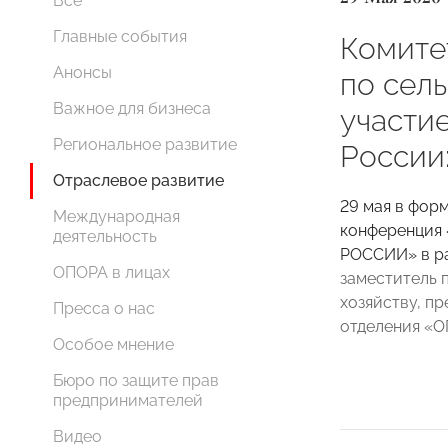
Все
Главные события
Комит
Анонсы
по сел
Важное для бизнеса
участи
Региональное развитие
России
Отраслевое развитие
29 мая в фор
Международная
конференция
деятельность
РОССИИ» в р
ОПОРА в лицах
заместитель 
хозяйству, п
Пресса о нас
отделения 
Особое мнение
Бюро по защите прав
предпринимателей
Видео