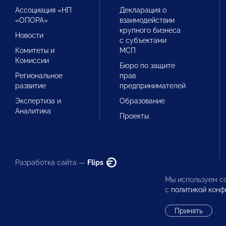
Ассоциация «НП
Декларация о
«ОПОРА»
взаимодействии
крупного бизнеса
Новости
с субъектами
Комитеты и
МСП
Комиссии
Бюро по защите
Региональное
прав
развитие
предпринимателей
Экспертиза и
Образование
Аналитика
Проекты
Разработка сайта —
Flips
Мы используем co
с
политикой конф
Принять