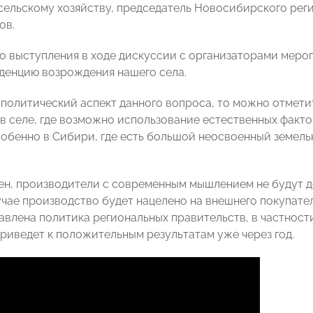
ельскому хозяйству, председатель Новосибирского ре
ов.
го выступления в ходе дискуссии с организаторами мер
денцию возрождения нашего села.
 политический аспект данного вопроса, то можно отметит
 в селе, где возможно использование естественных факт
собенно в Сибири, где есть большой неосвоенный земель
ен, производители с современным мышлением не будут 
учае производство будет нацелено на внешнего покупател
авлена политика региональных правительств, в частности
приведет к положительным результатам уже через год.