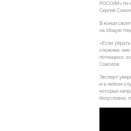
РОССИИ» по с
Сергей Сокол
В конце свое
на общую тен
«Если убрать
сложнее, чем
потенциал, о
Соколов.
Эксперт увер
и в любом сл
которых напр
безусловно, 