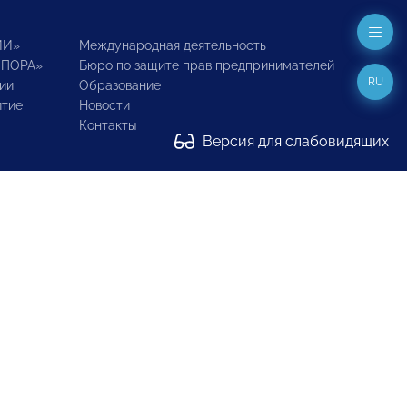
ИИ»
Международная деятельность
ОПОРА»
Бюро по защите прав предпринимателей
RU
ии
Образование
итие
Новости
Контакты
Версия для слабовидящих