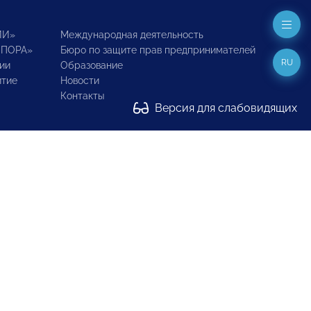
ИИ»
Международная деятельность
ОПОРА»
Бюро по защите прав предпринимателей
RU
ии
Образование
итие
Новости
Контакты
Версия для слабовидящих