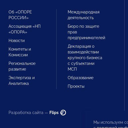
Об «ОПОРЕ
Международная
РОССИИ»
деятельность
Ассоциация «НП
Бюро по защите
«ОПОРА»
прав
предпринимателей
Новости
Декларация о
Комитеты и
взаимодействии
Комиссии
крупного бизнеса
Региональное
с субъектами
развитие
МСП
Экспертиза и
Образование
Аналитика
Проекты
Разработка сайта —
Flips
Мы используем co
с
политикой конф