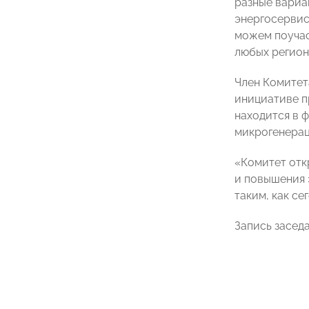
разные вариа
энергосервис
можем поучас
любых регион
Член Комитет
инициативе п
находится в 
микрогенерац
«Комитет отк
и повышения 
таким, как с
Запись засед