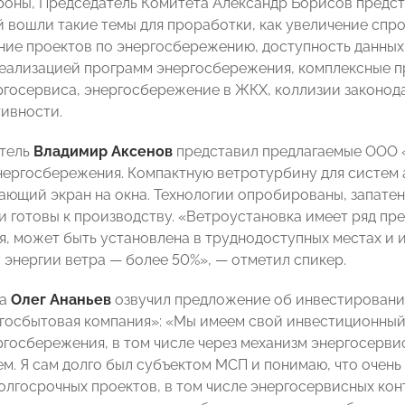
роны, Председатель Комитета Александр Борисов предст
ый вошли такие темы для проработки, как увеличение спр
ие проектов по энергосбережению, доступность данных 
реализацией программ энергосбережения, комплексные 
ргосервиса, энергосбережение в ЖКХ, коллизии законод
ивности.
тель
Владимир Аксенов
представил предлагаемые ООО «
нергосбережения. Компактную ветротурбину для систем
ающий экран на окна. Технологии опробированы, запатен
и готовы к производству. «Ветроустановка имеет ряд пре
, может быть установлена в труднодоступных местах и
 энергии ветра — более 50%», — отметил спикер.
та
Олег Ананьев
озвучил предложение об инвестировани
госбытовая компания»: «Мы имеем свой инвестиционный р
ргосбережения, в том числе через механизм энергосерви
м. Я сам долго был субъектом МСП и понимаю, что очень
олгосрочных проектов, в том числе энергосервисных кон