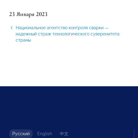
23 Января 2023
Национальное агентство контроля сварки —
надежный страж технологического суверенитета
страны
Русский
English
中文