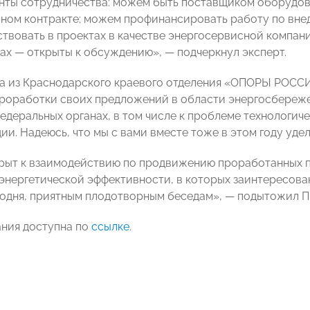
нты сотрудничества: можем быть поставщиком оборудова
ном контракте; можем профинансировать работу по вне
твовать в проектах в качестве энергосервисной компании
ах — открыты к обсуждению», — подчеркнул эксперт.
а из Краснодарского краевого отделения «ОПОРЫ РОС
роработки своих предложений в области энергосбереже
федеральных органах, в том числе к проблеме технологи
ии. Надеюсь, что мы с вами вместе тоже в этом году уд
рыт к взаимодействию по продвижению проработанных 
энергетической эффективности, в которых заинтересова
егодня, приятным плодотворным беседам», — подытожил 
ания доступна по
ссылке
.