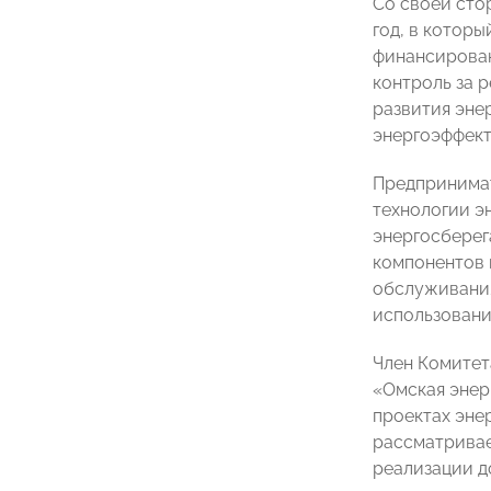
Со своей сто
год, в котор
финансирован
контроль за 
развития эне
энергоэффект
Предпринима
технологии э
энергосберег
компонентов 
обслуживания
использовани
Член Комите
«Омская энер
проектах эне
рассматривае
реализации д