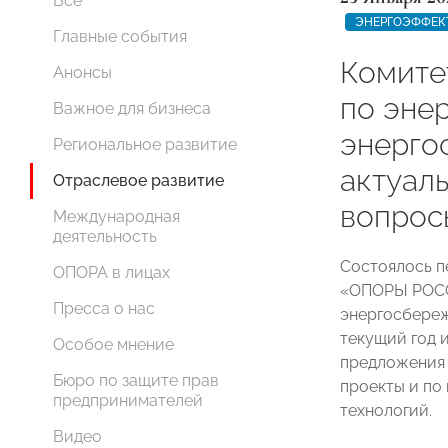
Все
ЭНЕРГОЭФФЕК
Главные события
Комит
Анонсы
по эне
Важное для бизнеса
энерго
Региональное развитие
актуал
Отраслевое развитие
вопрос
Международная
деятельность
Состоялось п
ОПОРА в лицах
«ОПОРЫ РОСС
Пресса о нас
энергосбереж
текущий год 
Особое мнение
предложения 
Бюро по защите прав
проекты и по
предпринимателей
технологий.
Видео