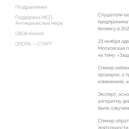
Поздравления
Слушатели ве
Поддержка МСП.
предпринимат
Антикризисные меры
бизнесу в 20
СВОй бизнес
23 ноября ад
ОПОРА — СТАРТ
Московская г
на тему: «За
Спикер вебин
проверок, о 
изменениях, 
Эксперт, осн
алгоритму де
были озвучен
Спикер обрат
деятельности