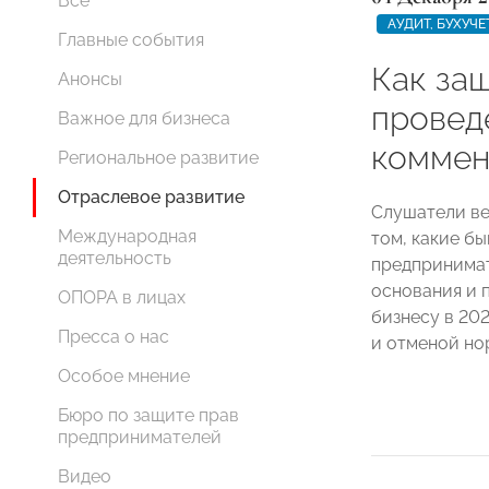
Все
АУДИТ, БУХУЧ
Главные события
Как за
Анонсы
провед
Важное для бизнеса
коммен
Региональное развитие
Отраслевое развитие
Слушатели ве
Международная
том, какие б
деятельность
предпринимат
основания и 
ОПОРА в лицах
бизнесу в 20
Пресса о нас
и отменой но
Особое мнение
Бюро по защите прав
предпринимателей
Видео