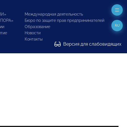
ИИ»
Международная деятельность
ОПОРА»
Бюро по защите прав предпринимателей
RU
ии
Образование
итие
Новости
Контакты
Версия для слабовидящих