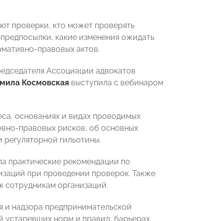
ют проверки, кто может проверять
и предпосылки, какие изменения ожидать
рмативно-правовых актов.
председателя Ассоциации адвокатов
мила Космовская
выступила с вебинаром
еса, основаниях и видах проводимых
ловно-правовых рисков, об основных
 регуляторной гильотины.
ла практические рекомендации по
изаций при проведении проверок. Также
к сотрудникам организаций.
я и надзора предпринимательской
й устаревших норм и правил, барьерах,