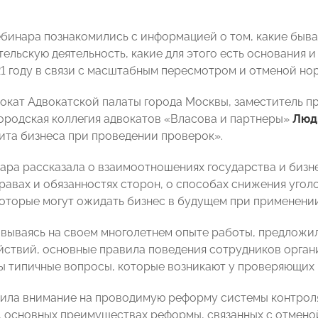
бинара познакомились с информацией о том, какие быва
ельскую деятельность, какие для этого есть основания 
21 году в связи с масштабным пересмотром и отменой но
вокат Адвокатской палаты города Москвы, заместитель 
ородская коллегия адвокатов «Власова и партнеры»
Люд
щита бизнеса при проведении проверок».
ара рассказала о взаимоотношениях государства и бизн
правах и обязанностях сторон, о способах снижения уго
которые могут ожидать бизнес в будущем при применении
овываясь на своем многолетнем опыте работы, предложи
йствий, основные правила поведения сотрудников орган
ы типичные вопросы, которые возникают у проверяющих 
ила внимание на проводимую реформу системы контрол
, основных преимуществах реформы, связанных с отмено