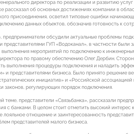
генерального директора по реализации и развитию услуг
кже рассказал об основных достижениях компании в обла
кого присоединения, осветил типовые ошибки начинающ
дключению данных объектов, обозначив готовность к сот
, предприниматели обсудили актуальные проблемы подк
 представителями ГУП «Водоканал», в частности были 
 выполнения мероприятий по подключению к инженерным
директора по правому обеспечению Олег Дербин. Сторон
ть выполнения процедуры подключения и наладить эффе
» и представителями бизнеса. Было принято решение ве
стратегических инициатив» и «Российской ассоциацией
и законов, регулирующих порядок подключения.
й теме, представители «Связьбанка», рассказали предп
ия с банками. В целом стоит отметить высокий интерес 
же лояльное отношение и заинтересованность представит
лем представителей малого бизнеса.