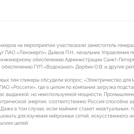
пикеров на мероприятии участвовали заместитель генера
уг ПАО «Ленэнерго» Дьяков П.Н., начальник Управления 
 инженерному обеспечению Администрации Санкт-Петербу
 обеспечению ГУП «Водоканал» Дербин О.В. и другие рег
евых тем спикеры обсудили вопрос: «Электричество для 
ПАО «Россети», где в целом по компании загрузка подст
ас выданной, но неиспользуемой мощности. Промышленн
лектрической энергии, соответственно Россия способна 
 Даже в том случае, если майнинг станет неактуальным,
зовать для изучения нейронных сетей, искусственного ин
ьских целей.