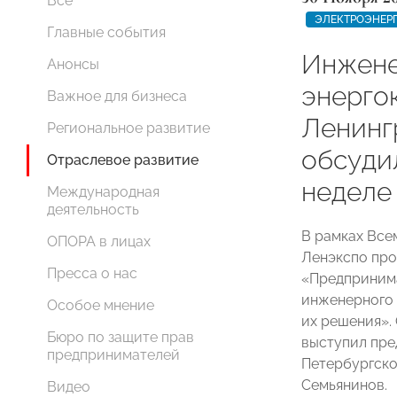
Все
ЭЛЕКТРОЭНЕР
Главные события
Инжене
Анонсы
энерго
Важное для бизнеса
Ленинг
Региональное развитие
обсуди
Отраслевое развитие
неделе
Международная
деятельность
В рамках Все
ОПОРА в лицах
Ленэкспо про
Пресса о нас
«Предпринима
инженерного 
Особое мнение
их решения».
Бюро по защите прав
выступил пре
предпринимателей
Петербургск
Семьянинов.
Видео