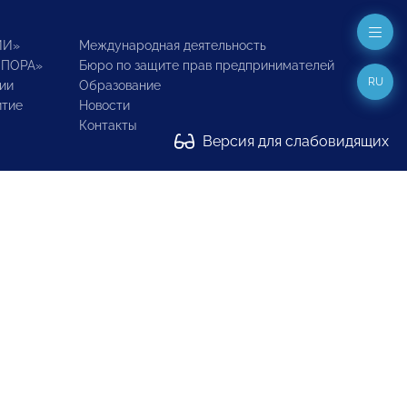
ИИ»
Международная деятельность
ОПОРА»
Бюро по защите прав предпринимателей
RU
ии
Образование
итие
Новости
Контакты
Версия для слабовидящих