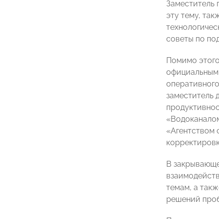
Заместитель 
эту тему, та
технологичес
советы по по
Помимо этого
официальными
оперативного
заместитель 
продуктивнос
«Водоканалом
«Агентством 
корректировк
В закрывающе
взаимодейств
темам, а так
решений проб