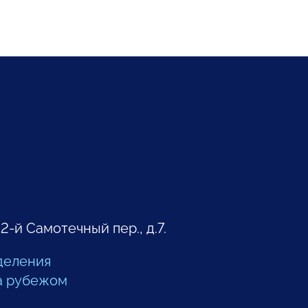
 2-й Самотечный пер., д.7.
деления
а рубежом