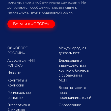
точками, тире и любыми иными символами. Не
допускаются сообщения, призывающие к
межнациональной и социальной розни.
Вступи в «ОПОРУ»
Об «ОПОРЕ
Международная
РОССИИ»
деятельность
Ассоциация «НП
Декларация о
«ОПОРА»
взаимодействии
крупного бизнеса
Новости
с субъектами
Комитеты и
МСП
Комиссии
Бюро по защите
Региональное
прав
развитие
предпринимателей
Экспертиза и
Образование
Аналитика