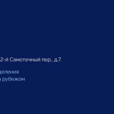
 2-й Самотечный пер., д.7.
деления
а рубежом