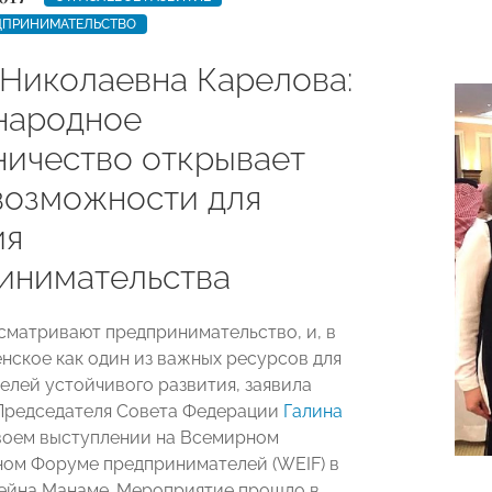
ДПРИНИМАТЕЛЬСТВО
 Николаевна Карелова:
народное
ничество открывает
возможности для
ия
инимательства
сматривают предпринимательство, и, в
енское как один из важных ресурсов для
елей устойчивого развития, заявила
Председателя Совета Федерации
Галина
воем выступлении на Всемирном
ом Форуме предпринимателей (WEIF) в
ейна Манаме. Мероприятие прошло в