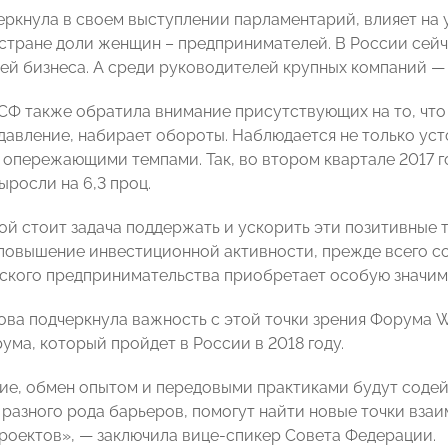
черкнула в своем выступлении парламентарий, влияет на
стране доли женщин – предпринимателей. В России сейч
ей бизнеса. А среди руководителей крупных компаний — 
СФ также обратила внимание присутствующих на то, что
давление, набирает обороты. Наблюдается не только уст
опережающими темпами. Так, во втором квартале 2017 год
ыросли на 6,3 проц.
ой стоит задача поддержать и ускорить эти позитивные 
 повышение инвестиционной активности, прежде всего со 
ского предпринимательства приобретает особую значимо
ова подчеркнула важность с этой точки зрения Форума W
ума, который пройдет в России в 2018 году.
е, обмен опытом и передовыми практиками будут содей
разного рода барьеров, помогут найти новые точки взаим
роектов», — заключила вице-спикер Совета Федерации.