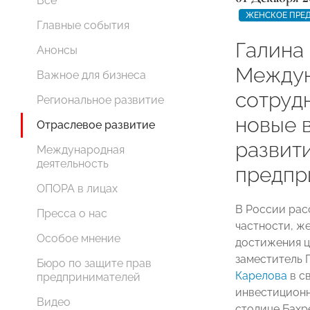
Все
ЖЕНСКОЕ ПРЕ
Главные события
Галина
Анонсы
Между
Важное для бизнеса
сотруд
Региональное развитие
новые 
Отраслевое развитие
развит
Международная
деятельность
предпр
ОПОРА в лицах
В России рас
Пресса о нас
частности, ж
Особое мнение
достижения ц
заместитель 
Бюро по защите прав
Карелова
в с
предпринимателей
инвестиционн
Видео
столице Бахр