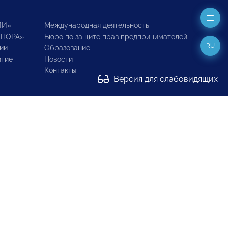
ИИ»
Международная деятельность
ОПОРА»
Бюро по защите прав предпринимателей
RU
ии
Образование
итие
Новости
Контакты
Версия для слабовидящих