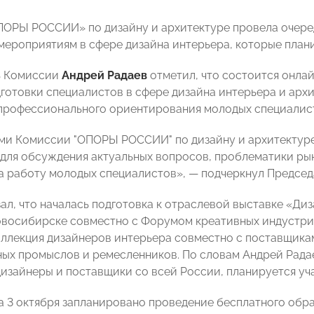
ОРЫ РОССИИ» по дизайну и архитектуре провела очеред
 мероприятиям в сфере дизайна интерьера, которые плани
ь Комиссии
Андрей Радаев
отметил, что состоится онла
готовки специалистов в сфере дизайна интерьера и арх
профессионального ориентирования молодых специалис
ми Комиссии "ОПОРЫ РОССИИ" по дизайну и архитектуре 
для обсуждения актуальных вопросов, проблематики рын
на работу молодых специалистов»,
—
подчеркнул Председ
ал, что началась подготовка к отраслевой
выставке «Диза
овосибирске совместно с Форумом креативных индустрий
оллекция дизайнеров интерьера совместно с поставщика
ых промыслов и ремесленников. По словам Андрей Радае
дизайнеры и поставщики со всей России, планируется уч
на 3 октября запланировано проведение бесплатного обр