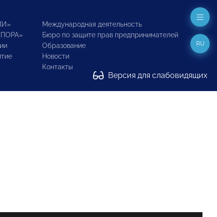
ИИ»
Международная деятельность
ОПОРА»
Бюро по защите прав предпринимателей
RU
ии
Образование
итие
Новости
Контакты
Версия для слабовидящих