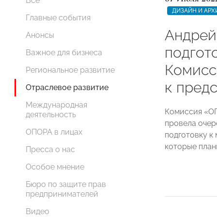
Все
ДИЗАЙН И АРХ
Главные события
Андрей
Анонсы
подгот
Важное для бизнеса
Комис
Региональное развитие
к пред
Отраслевое развитие
Международная
Комиссия «О
деятельность
провела очер
ОПОРА в лицах
подготовку к
которые плани
Пресса о нас
Особое мнение
Бюро по защите прав
предпринимателей
Видео