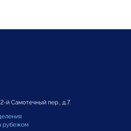
 2-й Самотечный пер., д.7.
деления
а рубежом