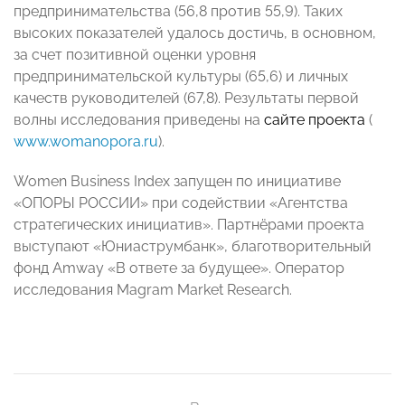
предпринимательс
тва (56,8 против 55,9). Таких
высоких показателей удалось достичь, в основном,
за счет позитивной оценки уровня
предпринимательс
кой культуры (65,6) и личных
качеств руководителей (67,8). Результаты первой
волны исследования приведены на
сайте проекта
(
www.womаnopora.r
u
).
Women Business Index запущен по инициативе
«ОПОРЫ РОССИИ» при содействии «Агентства
стратегических инициатив». Партнёрами проекта
выступают «Юниаструмбанк», благотворительны
й
фонд Amway «В ответе за будущее». Оператор
исследования Magram Market Research.