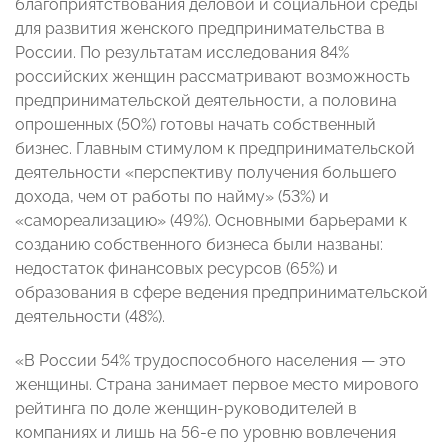
благоприятствования деловой и социальной среды
для развития женского предпринимательства в
России. По результатам исследования 84%
российских женщин рассматривают возможность
предпринимательс
кой деятельности, а половина
опрошенных (50%) готовы начать собственный
бизнес. Главным стимулом к предпринимательс
кой
деятельности «перспективу получения большего
дохода, чем от работы по найму» (53%) и
«самореализацию» (49%). Основными барьерами к
созданию собстве
нного бизнеса были названы:
недостаток финансовых ресурсов (65%) и
образования в сфере ведения предпринимательс
кой
деятельности (48%).
«В России 54% трудоспособного населения — это
женщины. Страна занимает первое место мирового
рейтинга по доле женщин-руководит
елей в
компаниях и лишь на 56-е по уровню вовлечения