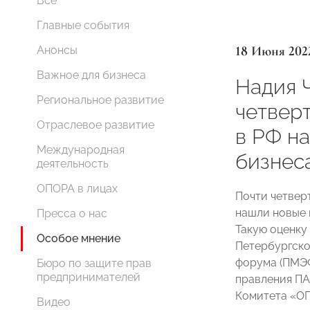
Все
Главные события
18 Июня 202
Анонсы
Важное для бизнеса
Надия 
Региональное развитие
четвер
Отраслевое развитие
в РФ н
Международная
бизнес
деятельность
ОПОРА в лицах
Почти четвер
нашли новые 
Пресса о нас
Такую оценку 
Особое мнение
Петербургско
форума (ПМЭФ
Бюро по защите прав
предпринимателей
правления ПА
Комитета «О
Видео