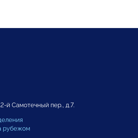
 2-й Самотечный пер., д.7.
деления
а рубежом