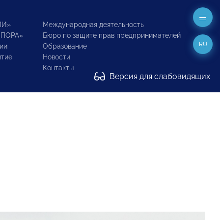
ИИ»
Международная деятельность
ОПОРА»
Бюро по защите прав предпринимателей
RU
ии
Образование
итие
Новости
Контакты
Версия для слабовидящих