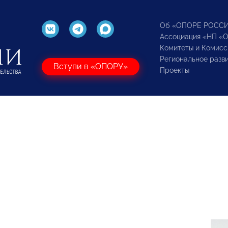
Об «ОПОРЕ РОСС
Ассоциация «НП «
Комитеты и Комисс
Региональное разв
Вступи в «ОПОРУ»
Проекты