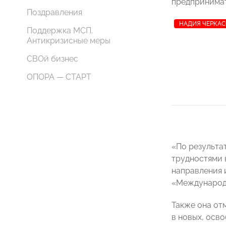
предпринима
Поздравления
НАДИЯ ЧЕРКА
Поддержка МСП.
Антикризисные меры
СВОй бизнес
ОПОРА — СТАРТ
«По результа
трудностями 
направления 
«Международн
Также она от
в новых, осв