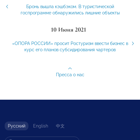
Бронь вышла кэшбэком. В туристической
госпрограмме обнаружились лишние объекты
10 Июня 2021
«ОПОРА РОССИИ» просит Ростуризм ввести бизнес в
курс его планов субсидирования чартеров
Пресса о нас
Русский
English
中文