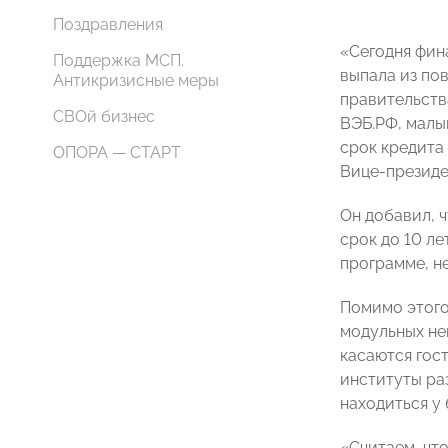
Поздравления
«Сегодня фин
Поддержка МСП.
выпала из по
Антикризисные меры
правительств
СВОй бизнес
ВЭБ.РФ, малы
срок кредита 
ОПОРА — СТАРТ
Вице-презид
Он добавил, 
срок до 10 ле
программе, не
Помимо этого
модульных не
касаются гос
институты ра
находиться у
«Считаем, что