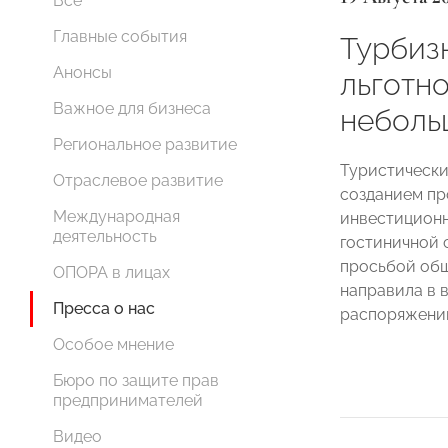
Все
Главные события
Турбиз
Анонсы
льготн
Важное для бизнеса
неболь
Региональное развитие
Туристически
Отраслевое развитие
созданием пр
Международная
инвестиционн
деятельность
гостиничной 
просьбой об
ОПОРА в лицах
направила в в
Пресса о нас
распоряжени
Особое мнение
Бюро по защите прав
предпринимателей
Видео