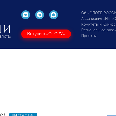
Об «ОПОРЕ РОСС
Ассоциация «НП «
Комитеты и Комисс
Региональное разв
Вступи в «ОПОРУ»
Проекты
022
ПРЕССА О НАС