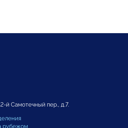
 2-й Самотечный пер., д.7.
деления
а рубежом