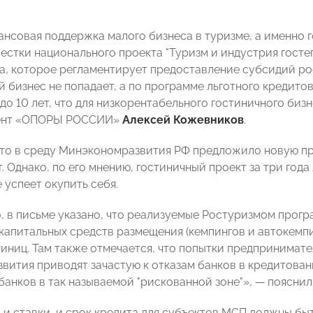
ансовая поддержка малого бизнеса в туризме, а именно 
вестки национального проекта "Туризм и индустрия госте
а, которое регламентирует предоставление субсидий р
й бизнес не попадает, а по программе льготного кредит
до 10 лет, что для низкорентабельного гостиничного биз
ент «ОПОРЫ РОССИИ»
Алексей Кожевников
.
что в среду Минэкономразвития РФ предложило новую про
т. Однако, по его мнению, гостиничный проект за три год
 успеет окупить себя.
, в письме указано, что реализуемые Ростуризмом прог
капитальных средств размещения (кемпингов и автокемпи
тиниц. Там также отмечается, что попытки предпринимат
звития приводят зачастую к отказам банков в кредитован
 банков в так называемой "рискованной зоне"», — поясни
 и ставки, и срок кредита для субъектов МСП должны быт