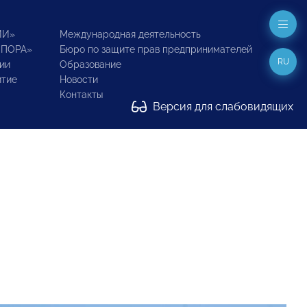
ИИ»
Международная деятельность
ОПОРА»
Бюро по защите прав предпринимателей
RU
ии
Образование
итие
Новости
Контакты
Версия для слабовидящих