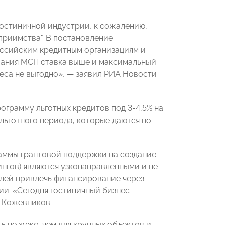
гостиничной индустрии, к сожалению,
приимства". В постановление
оссийским кредитным организациям и
ования МСП ставка выше и максимальный
неса не выгодно», — заявил РИА Новости
грамму льготных кредитов под 3-4,5% на
а льготного периода, которые даются по
раммы грантовой поддержки на создание
нгов) являются узконаправленными и не
елей привлечь финансирование через
ии. «Сегодня гостиничный бизнес
л Кожевников.
ь не хуже, чем для крупных объектов и