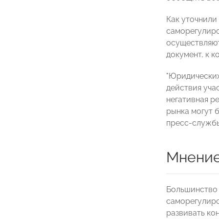
Как уточнили
саморегулиро
осуществляют
документ, к 
"Юридических
действия уча
негативная р
рынка могут 
пресс-службы
Мнение
Большинство 
саморегулиро
развивать ко