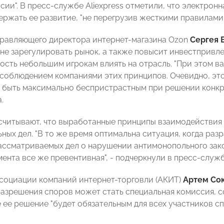
сии". В пресс-службе Aliexpress отметили, что электрон
ержать ее развитие, "не перегрузив жесткими правилами 
равляющего директора интернет-магазина Ozon
Сергея 
не зарегулировать рынок, а также повысит инвестпривл
ость небольшим игрокам влиять на отрасль. "При этом в
 соблюдением компаниями этих принципов. Очевидно, эт
ы быть максимально беспристрастным при решении конкре
.
ссчитывают, что выработанные принципы взаимодействия
ных дел. "В то же время оптимальна ситуация, когда ра
ассматриваемых дел о нарушении антимонопольного зако
мента все же превентивная", - подчеркнули в пресс-служ
социации компаний интернет-торговли (АКИТ)
Артем Со
азрешения споров может стать специальная комиссия, с
 ее решение "будет обязательным для всех участников сп