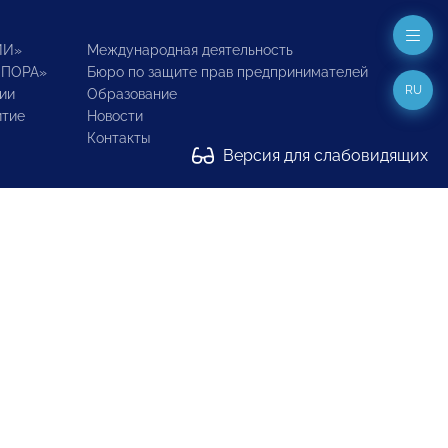
ИИ»
Международная деятельность
ОПОРА»
Бюро по защите прав предпринимателей
RU
ии
Образование
итие
Новости
Контакты
Версия для слабовидящих