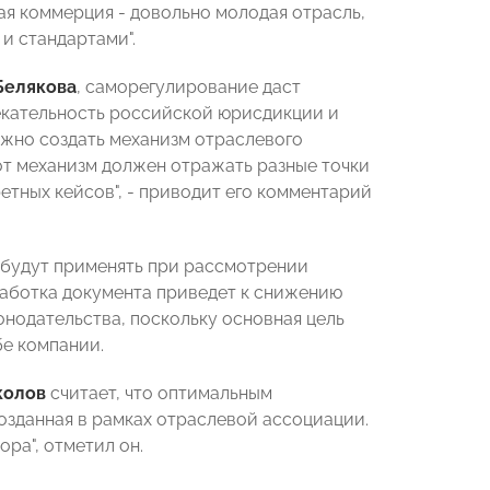
ная коммерция - довольно молодая отрасль,
и стандартами".
Белякова
, саморегулирование даст
екательность российской юрисдикции и
ажно создать механизм отраслевого
от механизм должен отражать разные точки
тных кейсов", - приводит его комментарий
 будут применять при рассмотрении
зработка документа приведет к снижению
нодательства, поскольку основная цель
бе компании.
колов
считает, что оптимальным
озданная в рамках отраслевой ассоциации.
ора", отметил он.