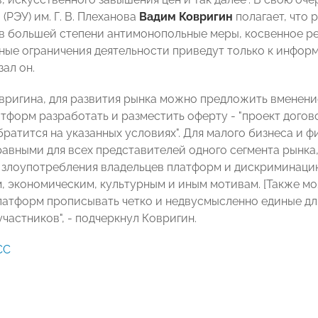
(РЭУ) им. Г. В. Плеханова
Вадим Ковригин
полагает, что р
в большей степени антимонопольные меры, косвенное ре
ные ограничения деятельности приведут только к инфор
зал он.
вригина, для развития рынка можно предложить вменение
тформ разработать и разместить оферту - "проект догово
братится на указанных условиях". Для малого бизнеса и 
равными для всех представителей одного сегмента рынка,
злоупотребления владельцев платформ и дискриминацию
, экономическим, культурным и иным мотивам. [Также м
латформ прописывать четко и недвусмысленно единые дл
частников", - подчеркнул Ковригин.
СС