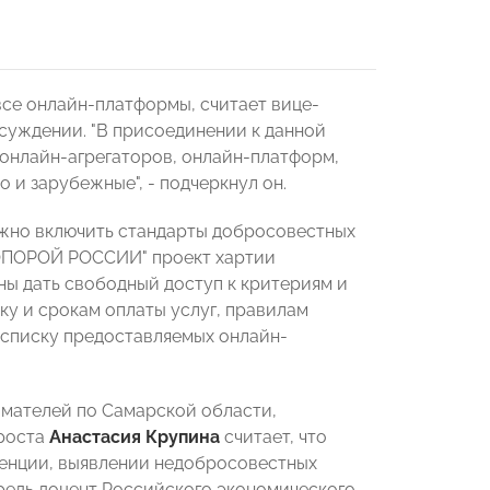
се онлайн-платформы, считает вице-
бсуждении. "В присоединении к данной
 онлайн-агрегаторов, онлайн-платформ,
 и зарубежные", - подчеркнул он.
ужно включить стандарты добросовестных
"ОПОРОЙ РОССИИ" проект хартии
ы дать свободный доступ к критериям и
ку и срокам оплаты услуг, правилам
 списку предоставляемых онлайн-
мателей по Самарской области,
 роста
Анастасия Крупина
считает, что
енции, выявлении недобросовестных
ередь доцент Российского экономического