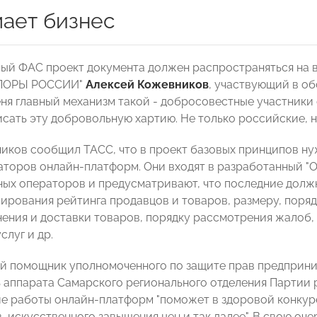
мает бизнес
ый ФАС проект документа должен распространяться на в
ОПОРЫ РОССИИ"
Алексей Кожевников
, участвующий в о
еня главный механизм такой - добросовестные участники
сать эту добровольную хартию. Не только российские, но
иков сообщил ТАСС, что в проект базовых принципов н
аторов онлайн-платформ. Они входят в разработанный 
ых операторов и предусматривают, что последние должн
ирования рейтинга продавцов и товаров, размеру, поряд
нения и доставки товаров, порядку рассмотрения жалоб,
слуг и др.
 помощник уполномоченного по защите прав предприни
 аппарата Самарского регионального отделения Партии
е работы онлайн-платформ "поможет в здоровой конкур
, искусственного завышения цен и так далее". В свою оч