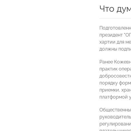
Что ду
Подготовленн
президент "
хартии для м
должны подпи
Ранее Кожевн
практик опер
добросовестн
порядку форм
приемки, хра
платформой у
Общественный
руководитель
регулировани
плательщиков