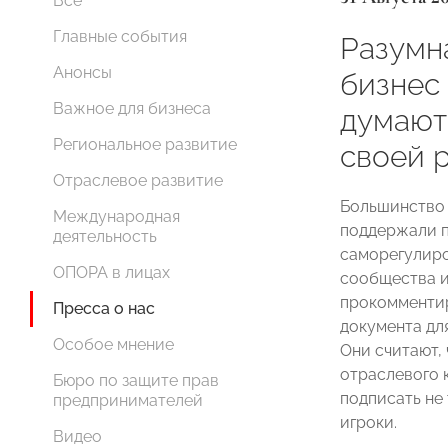
Все
Главные события
Разумна
Анонсы
бизнес
Важное для бизнеса
думают
Региональное развитие
своей 
Отраслевое развитие
Большинство 
Международная
поддержали п
деятельность
саморегулиро
ОПОРА в лицах
сообщества 
прокомментир
Пресса о нас
документа дл
Особое мнение
Они считают,
отраслевого 
Бюро по защите прав
подписать не
предпринимателей
игроки.
Видео