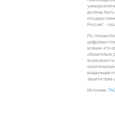
университета 
должны быть 
государствен
России", - ска
По словам Ко
цифровых пла
всяким, кто о
обязательно 
возможности 
политическим
владельцев п
защиты прав у
Источник:
ТА