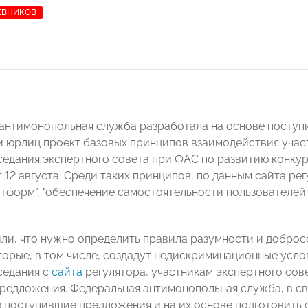
ЕВНИКОВ
антимонопольная служба разработала на основе посту
и юрлиц проект базовых принципов взаимодействия учас
седания экспертного совета при ФАС по развитию конк
 12 августа. Среди таких принципов, по данным сайта ре
тформ", "обеспечение самостоятельности пользователей 
ли, что нужно определить правила разумности и добро
торые, в том числе, создадут недискриминационные услов
седания с
сайта
регулятора, участникам экспертного со
предложения. Федеральная антимонопольная служба, в св
 поступившие предложения и на их основе подготовить 