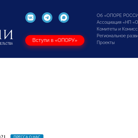
Об «ОПОРЕ РОСС
Ассоциация «НП «
Комитеты и Комисс
Региональное разв
Вступи в «ОПОРУ»
Проекты
021
ПРЕССА О НАС