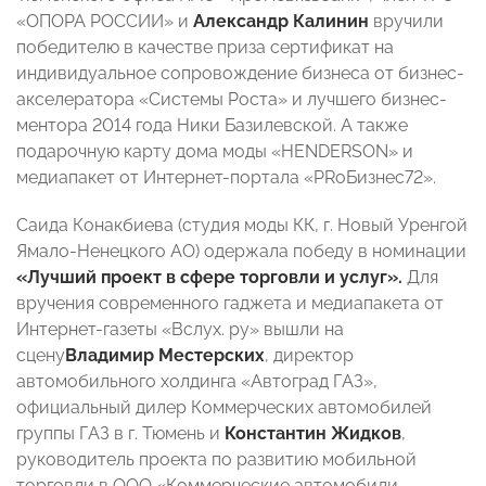
«ОПОРА РОССИИ» и
Александр Калинин
вручили
победителю в качестве приза сертификат на
индивидуальное сопровождение бизнеса от бизнес-
акселератора «Системы Роста» и лучшего бизнес-
ментора 2014 года Ники Базилевской. А также
подарочную карту дома моды «HENDERSON» и
медиапакет от Интернет-портала «PRоБизнес72».
Саида Конакбиева (студия моды КК, г. Новый Уренгой
Ямало-Ненецкого AO) одержала победу в номинации
«Лучший проект в сфере торговли и услуг».
Для
вручения современного гаджета и медиапакета от
Интернет-газеты «Вслух. ру» вышли на
сцену
Владимир Местерских
, директор
автомобильного холдинга «Автоград ГАЗ»,
официальный дилер Коммерческих автомобилей
группы ГАЗ в г. Тюмень и
Константин Жидков
,
руководитель проекта по развитию мобильной
торговли в ООО «Коммерческие автомобили -