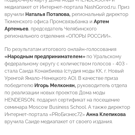
медиапакет от Интернет-портала NashGorod.ru. Приз
вручили
Наталья Потапова,
региональный директор
Тюменского офиса Промсвязьбанка и
Артем
Артемьев
, председатель Челябинского
регионального отделения «ОПОРЫ РОССИИ».
По результатам итогового онлайн-голосования
«Народным предпринимателем»
по Уральскому
федеральному округу с количеством голосов - 403 -
стала Саида Конакбиева (студия моды КК, г. Новый
Уренгой Ямало-Ненецкого AO). В качестве приза
победителю
Игорь Мелконян,
руководитель отдела
по реализации новых проектов Дома моды
HENDERSON, подарил сертификат на посещение
семинара Moscow Business School. А также директор
Интернет-портала «PRоБизнес72»
Анна Клепикова
вручила Саиде медиапакет от своего издания.