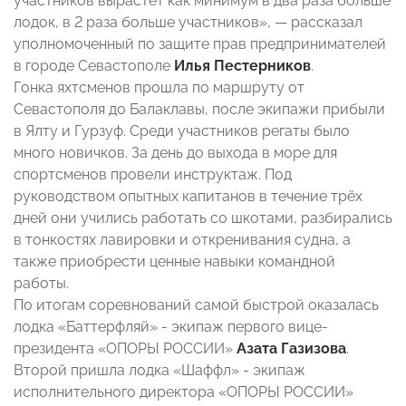
участников вырастет как минимум в два раза больше
лодок, в 2 раза больше участников», — рассказал
уполномоченный по защите прав предпринимателей
в городе Севастополе
Илья Пестерников
.
Гонка яхтсменов прошла по маршруту от
Севастополя до Балаклавы, после экипажи прибыли
в Ялту и Гурзуф. Среди участников регаты было
много новичков. За день до выхода в море для
спортсменов провели инструктаж. Под
руководством опытных капитанов в течение трёх
дней они учились работать со шкотами, разбирались
в тонкостях лавировки и откренивания судна, а
также приобрести ценные навыки командной
работы.
По итогам соревнований самой быстрой оказалась
лодка «Баттерфляй» - экипаж первого вице-
президента «ОПОРЫ РОССИИ»
Азата Газизова
.
Второй пришла лодка «Шаффл» - экипаж
исполнительного директора «ОПОРЫ РОССИИ»