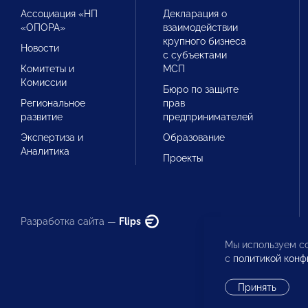
Ассоциация «НП
Декларация о
«ОПОРА»
взаимодействии
крупного бизнеса
Новости
с субъектами
Комитеты и
МСП
Комиссии
Бюро по защите
Региональное
прав
развитие
предпринимателей
Экспертиза и
Образование
Аналитика
Проекты
Разработка сайта —
Flips
Мы используем co
с
политикой конф
Принять