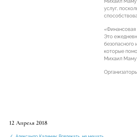
Михаил Мамут
услуг, поско
способствова
«Финансовая 
Это ежедневн
безопасного 
которые помо
Михаил Маму
Организаторы
12 Апреля 2018
Александр Калинин: Вовлекать, не мешать,