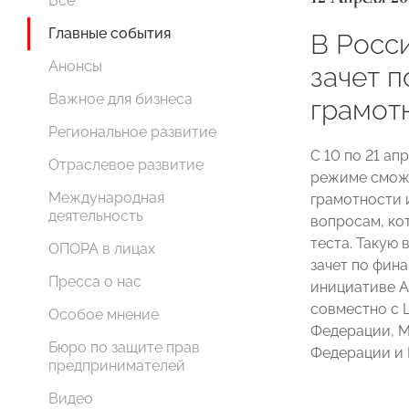
Все
Главные события
В Росс
Анонсы
зачет 
Важное для бизнеса
грамот
Региональное развитие
С 10 по 21 а
Отраслевое развитие
режиме сможе
Международная
грамотности 
деятельность
вопросам, ко
теста. Такую
ОПОРА в лицах
зачет по фин
Пресса о нас
инициативе А
совместно с 
Особое мнение
Федерации, 
Бюро по защите прав
Федерации и 
предпринимателей
Видео