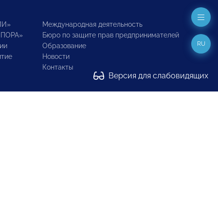
ИИ»
Международная деятельность
ОПОРА»
Бюро по защите прав предпринимателей
RU
ии
Образование
итие
Новости
Контакты
Версия для слабовидящих