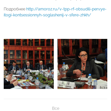
Подробнее
http://amoroz.ru/v-tpp-rf-obsudili-pervye-
itogi-kontsessionnyh-soglashenij-v-sfere-zhkh/
Все