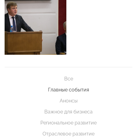
Все
Главные события
Анонсы
Важное для бизнеса
Региональное развитие
Отраслевое развитие