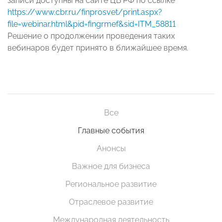
записи доступны на сайте ЦБ РФ по ссылке
https://www.cbr.ru/finprosvet/print.aspx?
file=webinar.html&pid=fingrmef&sid=ITM_58811
Решение о продолжении проведения таких
вебинаров будет принято в ближайшее время.
Все
Главные события
Анонсы
Важное для бизнеса
Региональное развитие
Отраслевое развитие
Международная деятельность