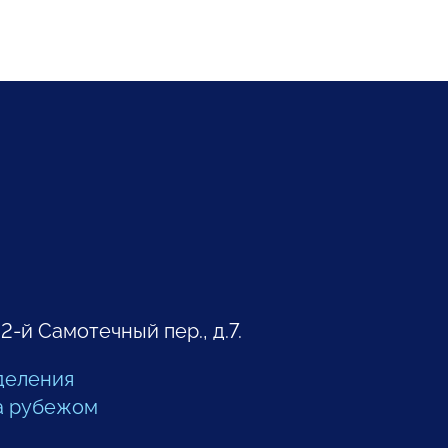
 2-й Самотечный пер., д.7.
деления
а рубежом