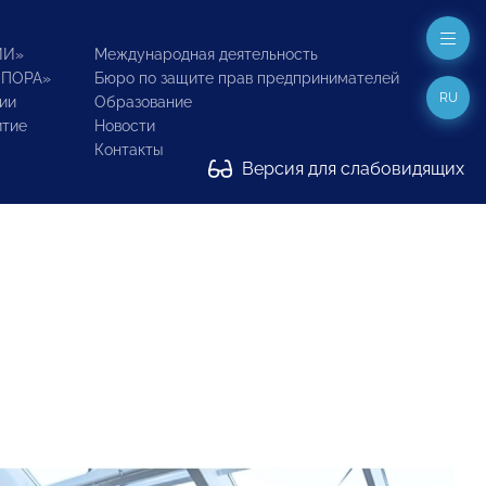
ИИ»
Международная деятельность
ОПОРА»
Бюро по защите прав предпринимателей
RU
ии
Образование
итие
Новости
Контакты
Версия для слабовидящих