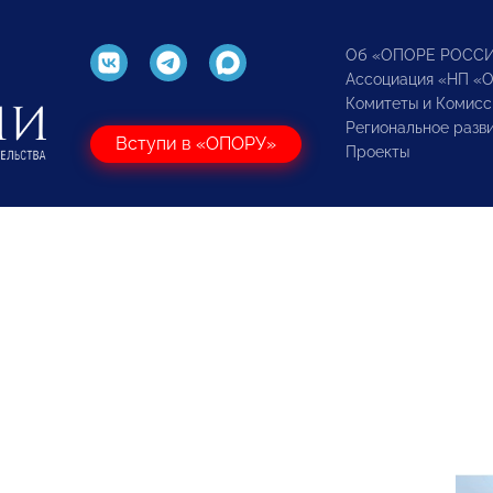
Об «ОПОРЕ РОСС
Ассоциация «НП «
Комитеты и Комисс
Региональное разв
Вступи в «ОПОРУ»
Проекты