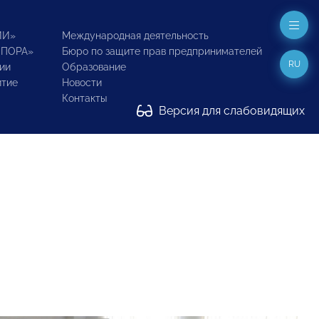
ИИ»
Международная деятельность
ОПОРА»
Бюро по защите прав предпринимателей
RU
ии
Образование
итие
Новости
Контакты
Версия для слабовидящих