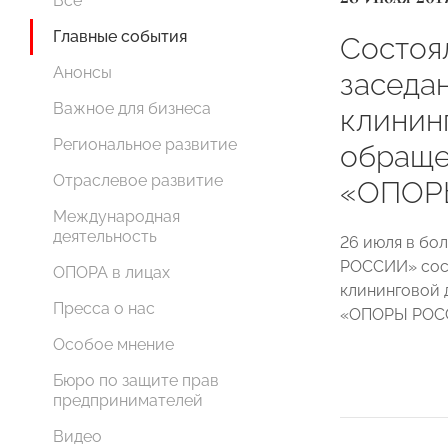
Все
Главные события
Состоя
Анонсы
заседа
Важное для бизнеса
клинин
Региональное развитие
обраще
Отраслевое развитие
«ОПОР
Международная
деятельность
26 июля в бо
РОССИИ» сост
ОПОРА в лицах
клининговой 
Пресса о нас
«ОПОРЫ РОС
Особое мнение
Бюро по защите прав
предпринимателей
Видео