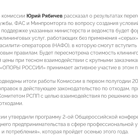
ь комиссии
Юрий Рябичев
рассказал о результатах пере
ужбы, ФАС и Минпромторга по вопросу создания услови
и поддержке указанных министерств и ведомств будет ф
клининговых услуг, работающих без применения «серых» 
асилити-операторов (НАФО), в которую смогут вступить
новым правилам. Будет пересмотрена стоимость клининго
 цены при тесном взаимодействии с крупными заказчиками
я «ОПОРЫ РОССИИ» принимает активное участие в этом п
одведены итоги работы Комиссии в первом полугодии 201
оправок в действующее законодательство по отходам, п
омитетом РСПП с целью взаимодействия по решению во
отходами.
ии утвердили программу 2-ой Общероссийской конфере
днего предпринимательства в сфере профессиональной 
 и потребления», которая пройдет осенью этого года.