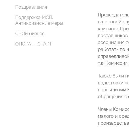
Поздравления
Председател
Поддержка МСП.
налоговой сл
Антикризисные меры
клининге. Пр
СВОй бизнес
поставщиков 
ассоциация ф
ОПОРА — СТАРТ
работать по 
справедливой
т.д. Комисси
Также были п
подготовки п
профильным К
обращения с 
Члены Комисс
малого и сре
производства