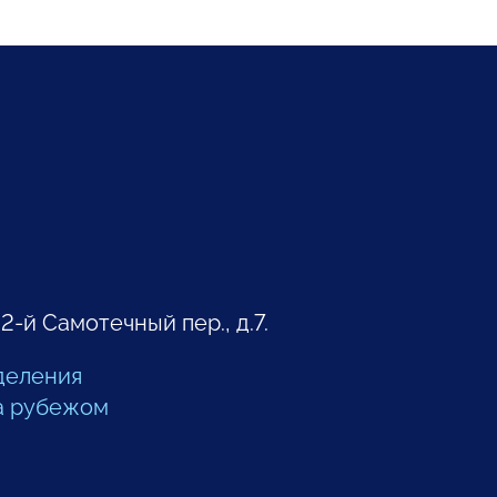
 2-й Самотечный пер., д.7.
деления
а рубежом