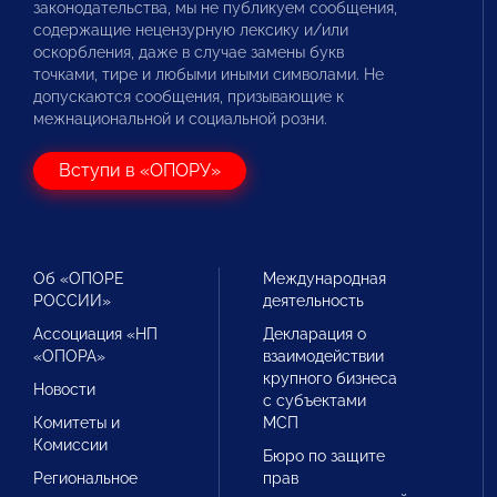
законодательства, мы не публикуем сообщения,
содержащие нецензурную лексику и/или
оскорбления, даже в случае замены букв
точками, тире и любыми иными символами. Не
допускаются сообщения, призывающие к
межнациональной и социальной розни.
Вступи в «ОПОРУ»
Об «ОПОРЕ
Международная
РОССИИ»
деятельность
Ассоциация «НП
Декларация о
«ОПОРА»
взаимодействии
крупного бизнеса
Новости
с субъектами
Комитеты и
МСП
Комиссии
Бюро по защите
Региональное
прав