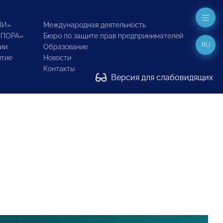
ИИ»
Международная деятельность
ОПОРА»
Бюро по защите прав предпринимателей
RU
ии
Образование
итие
Новости
Контакты
Версия для слабовидящих