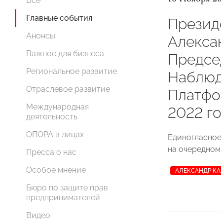
Все
Главные события
Прези
Анонсы
Алекса
Важное для бизнеса
Предсе
Региональное развитие
Наблюд
Отраслевое развитие
Платфо
Международная
2022 го
деятельность
ОПОРА в лицах
Единогласное
на очередном
Пресса о нас
Особое мнение
АЛЕКСАНДР К
Бюро по защите прав
предпринимателей
Видео