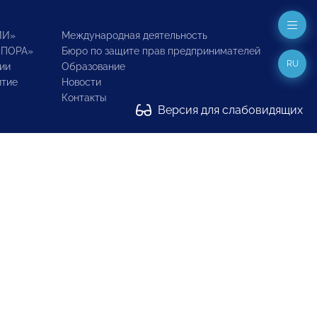
ИИ»
Международная деятельность
ОПОРА»
Бюро по защите прав предпринимателей
RU
ии
Образование
итие
Новости
Контакты
Версия для слабовидящих