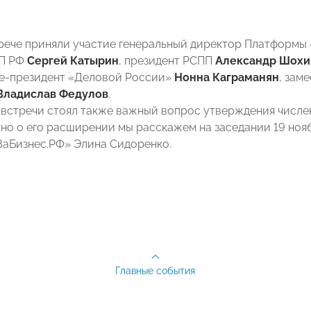
рече приняли участие генеральный директор Платформы
ПП РФ
Сергей Катырин
, президент РСПП
Александр Шохи
це-президент «Деловой России»
Нонна Каграманян
, зам
Владислав Федулов
.
 встречи стоял также важный вопрос утверждения числе
но о его расширении мы расскажем на заседании 19 нояб
аБизнес.РФ» Элина Сидоренко.
Главные события