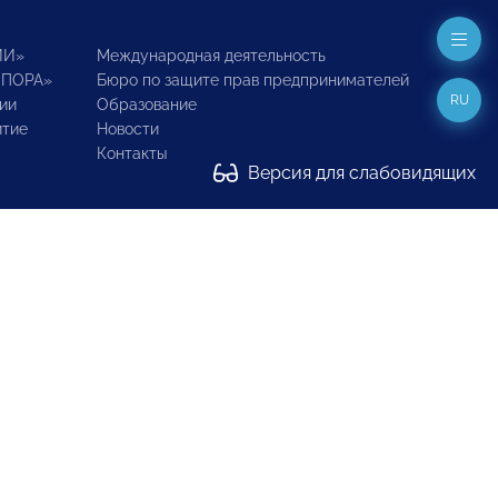
ИИ»
Международная деятельность
ОПОРА»
Бюро по защите прав предпринимателей
RU
ии
Образование
итие
Новости
Контакты
Версия для слабовидящих