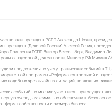
участвовали: президент РСПП Александр Шохин, презид
ин, президент "Деловой России" Алексей Репик, презид
Бюро Правления РСПП Виктор Вексельберг, Владимир Лис
рольно-надзорной деятельности, Министр РФ Михаил А
судили предложения по учету трагических событий в ТЦ «
риоритетной программы «Реформа контрольной и надзо
ию подобных чрезвычайных ситуаций, повлекших тяжкие 
ических событий, по мнению участников, при осуществл
 первую очередь максимально обеспечивать безопасность
от формы собственности и размера бизнеса.