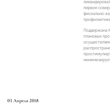
ликвидироват
первое совер
фискально-ка
профилактике
Поддержана К
плановых про
осуществляем
распростране
простимулиру
минимизирует
03 Апреля 2018