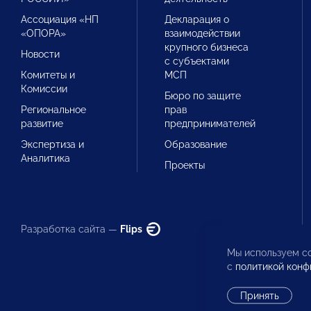
Ассоциация «НП
Декларация о
«ОПОРА»
взаимодействии
крупного бизнеса
Новости
с субъектами
Комитеты и
МСП
Комиссии
Бюро по защите
Региональное
прав
развитие
предпринимателей
Экспертиза и
Образование
Аналитика
Проекты
Разработка сайта —
Flips
Мы используем co
с
политикой конф
Принять