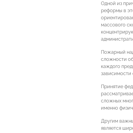
Одной из при
реформы в эт
ориентирован
массового ск
концентрирую
администрати
Пожарный над
сложности об
каждого пред
зависимости 
Принятие фед
рассматривае
сложных мног
именно физич
Другим важны
является шир