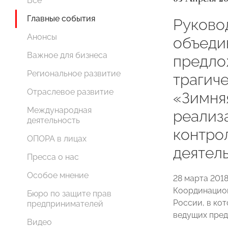
Все
Главные события
Руково
Анонсы
объеди
Важное для бизнеса
предло
Региональное развитие
трагич
Отраслевое развитие
«Зимня
Международная
реализ
деятельность
контро
ОПОРА в лицах
деятел
Пресса о нас
Особое мнение
28 марта 2018
Координацион
Бюро по защите прав
России, в ко
предпринимателей
ведущих пред
Видео