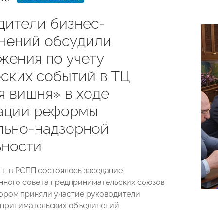
дители бизнес-
нений обсудили
жения по учету
еских событий в ТЦ
я вишня» в ходе
ации реформы
льно-надзорной
ьности
 г. в РСПП состоялось заседание
ного совета предпринимательских союзов
тором приняли участие руководители
принимательских объединений.