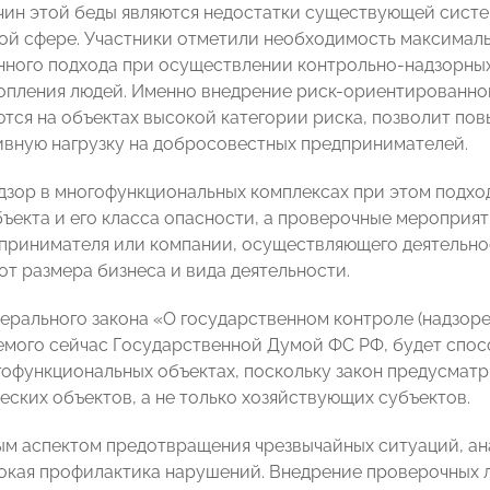
чин этой беды являются недостатки существующей систе
ой сфере. Участники отметили необходимость максималь
ного подхода при осуществлении контрольно-надзорных 
опления людей. Именно внедрение риск-ориентированног
тся на объектах высокой категории риска, позволит пов
вную нагрузку на добросовестных предпринимателей.
зор в многофункциональных комплексах при этом подход
ъекта и его класса опасности, а проверочные мероприя
принимателя или компании, осуществляющего деятельнос
от размера бизнеса и вида деятельности.
ерального закона «О государственном контроле (надзоре
мого сейчас Государственной Думой ФС РФ, будет спос
офункциональных объектах, поскольку закон предусматр
еских объектов, а не только хозяйствующих субъектов.
м аспектом предотвращения чрезвычайных ситуаций, ан
окая профилактика нарушений. Внедрение проверочных л