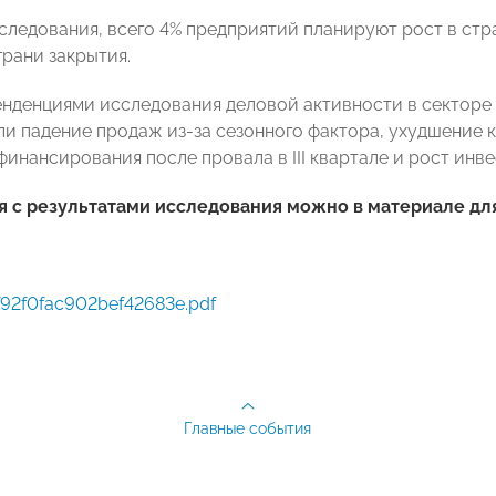
следования, всего 4% ­предприятий планируют рост в стр
грани закрытия.
нденциями исследования деловой активности в секторе м
али падение продаж из-за сезонного фактора, ухудшение
инансирования после провала в III квартале и рост инве
 с результатами исследования можно в материале для
f92f0fac902bef42683e.pdf
Главные события