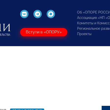
Об «ОПОРЕ РОСС
Ассоциация «НП «
Комитеты и Комисс
Региональное разв
Вступи в «ОПОРУ»
Проекты