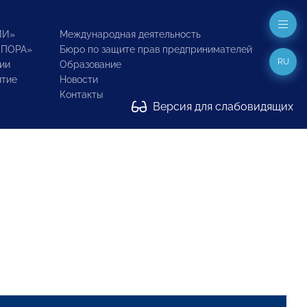
ИИ»
Международная деятельность
ОПОРА»
Бюро по защите прав предпринимателей
RU
ии
Образование
итие
Новости
Контакты
Версия для слабовидящих