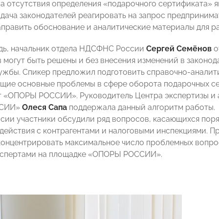
а отсутствия определения «подарочного сертификата» я
задача законодателей реагировать на запрос предприним
править обоснование и аналитические материалы для ра
дь, начальник отдела НДСФНС России
Сергей Семёнов
о
 могут быть решены и без внесения изменений в законод
ужбы. Спикер предложил подготовить справочно-аналити
ие основные проблемы в сфере оборота подарочных се
 «ОПОРЫ РОССИИ». Руководитель Центра экспертизы и 
ССИИ»
Олеся Сапа
поддержала данный алгоритм работы.
ссии участники обсудили ряд вопросов, касающихся поря
одействия с контрагентами и налоговыми инспекциями. 
онцентрировать максимальное число проблемных вопрос
кспертами на площадке «ОПОРЫ РОССИИ».