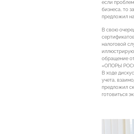
если проблем
бизнеса, то 
предложил на
В свою очере
сертификатов
налоговой сл
иллюстрирующ
обращение от
«ОПОРЫ РО
В ходе диску
учета, взаим
предложил ск
готовиться э