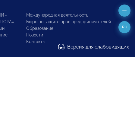
ИИ»
Международная деятельность
ОПОРА»
Бюро по защите прав предпринимателей
RU
ии
Образование
итие
Новости
Контакты
Версия для слабовидящих