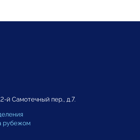
 2-й Самотечный пер., д.7.
деления
а рубежом