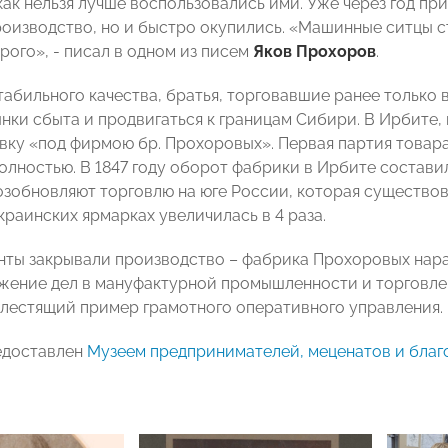
 как нельзя лучше воспользовались ими. Уже через год 
оизводство, но и быстро окупились. «Машинные ситцы с
рого», - писал в одном из писем
Яков Прохоров
.
абильного качества, братья, торговавшие ранее только 
нки сбыта и продвигаться к границам Сибири. В Ирбите, 
вку «под фирмою бр. Прохоровых». Первая партия товара 
олностью. В 1847 году оборот фабрики в Ирбите состави
обновляют торговлю на юге России, которая существовала
краинских ярмарках увеличилась в 4 раза.
нты закрывали производство – фабрика Прохоровых нар
жение дел в мануфактурной промышленности и торговле 
блестящий пример грамотного оперативного управления.
едоставлен
Музеем предпринимателей, меценатов и бла