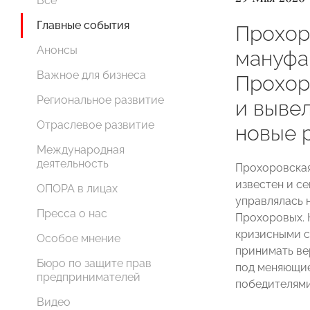
Все
Главные события
Прохор
Анонсы
мануфак
Важное для бизнеса
Прохор
Региональное развитие
и выве
Отраслевое развитие
новые 
Международная
деятельность
Прохоровская
известен и се
ОПОРА в лицах
управлялась 
Пресса о нас
Прохоровых. 
кризисными с
Особое мнение
принимать ве
Бюро по защите прав
под меняющие
предпринимателей
победителями
Видео