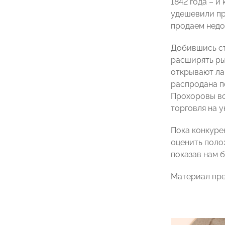
1842 года – и
удешевили пр
продаем недо
Добившись ст
расширять ры
открывают ла
распродана п
Прохоровы воз
торговля на у
Пока конкуре
оценить поло
показав нам 
Материал пр