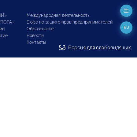
ИИ»
Международная деятельность
ОПОРА»
Бюро по защите прав предпринимателей
RU
ии
Образование
итие
Новости
Контакты
Версия для слабовидящих