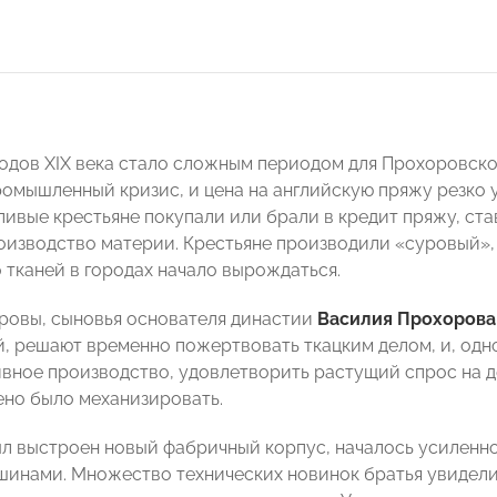
годов XIX века стало сложным периодом для Прохоровско
омышленный кризис, и цена на английскую пряжу резко 
ливые крестьяне покупали или брали в кредит пряжу, ста
оизводство материи. Крестьяне производили «суровый»,
 тканей в городах начало вырождаться.
ровы, сыновья основателя династии
Василия Прохорова
, решают временно пожертвовать ткацким делом, и, од
вное производство, удовлетворить растущий спрос на де
но было механизировать.
был выстроен новый фабричный корпус, началось усиленн
инами. Множество технических новинок братья увидел