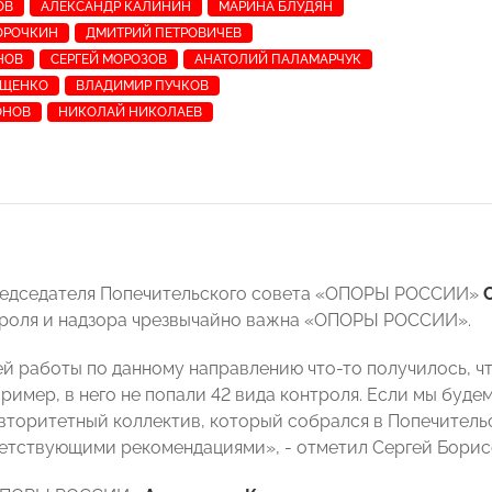
ОВ
АЛЕКСАНДР КАЛИНИН
МАРИНА БЛУДЯН
ОРОЧКИН
ДМИТРИЙ ПЕТРОВИЧЕВ
НОВ
СЕРГЕЙ МОРОЗОВ
АНАТОЛИЙ ПАЛАМАРЧУК
ИЩЕНКО
ВЛАДИМИР ПУЧКОВ
ОНОВ
НИКОЛАЙ НИКОЛАЕВ
редседателя Попечительского совета «ОПОРЫ РОССИИ»
роля и надзора чрезвычайно важна «ОПОРЫ РОССИИ».
й работы по данному направлению что-то получилось, что
ример, в него не попали 42 вида контроля. Если мы буде
вторитетный коллектив, который собрался в Попечите
етствующими рекомендациями», - отметил Сергей Борис