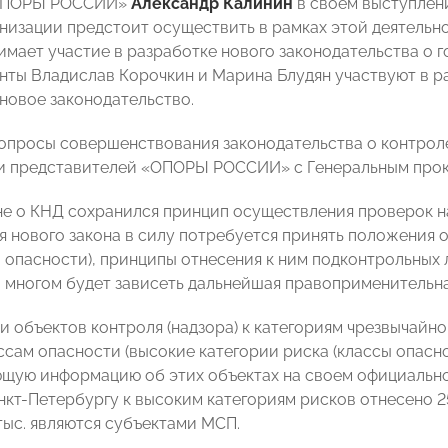
«ОПОРЫ РОССИИ»
Александр Калинин
в своем выступлен
низации предстоит осуществить в рамках этой деятельн
имает участие в разработке нового законодательства о г
нты Владислав Корочкин и Марина Блудян участвуют в ра
новое законодательство.
вопросы совершенствования законодательства о контроле
и представителей «ОПОРЫ РОССИИ» с Генеральным проку
не о КНД сохранился принцип осуществления проверок н
я нового закона в силу потребуется принять положения о
 опасности), принципы отнесения к ним подконтрольных 
о многом будет зависеть дальнейшая правоприменительна
и объектов контроля (надзора) к категориям чрезвычайно
лассам опасности (высокие категории риска (классы опасн
щую информацию об этих объектах на своем официальн
нкт-Петербургу к высоким категориям рисков отнесено 25
тыс. являются субъектами МСП.