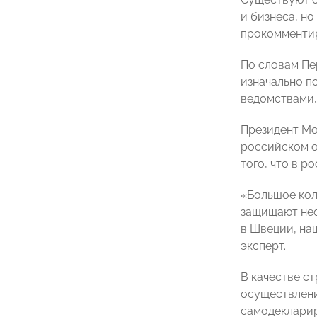
и бизнеса, но
прокомментир
По словам Пе
изначально п
ведомствами,
Президент М
российском о
того, что в 
«Большое кол
защищают нео
в Швеции, наш
эксперт.
В качестве с
осуществлени
самодекларир