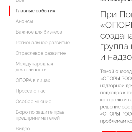
Все
Главные события
При По
Анонсы
«ОПОР
Важное для бизнеса
создан
Региональное развитие
группа
Отраслевое развитие
и надз
Международная
деятельность
Темой очеред
«ОПОРЫ РОСС
ОПОРА в лицах
надзорной дея
Пресса о нас
подходов к г
контролю и н
Особое мнение
решение сфор
Бюро по защите прав
«ОПОРЫ РОСС
предпринимателей
проблемам ко
Видео