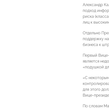
Александр Ка
подход инфор
риска (класс
лиц к высоким
Отдельно Пре
поддержку на
бизнеса к шт
Первый Вице
является нед
«подушкой дл
«С некоторым
контролироват
для этого до
Вице-презид
По словам Ма