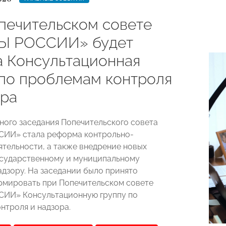
печительском совете
Ы РОССИИ» будет
а Консультационная
 по проблемам контроля
ора
ного заседания Попечительского совета
ИИ» стала реформа контрольно-
тельности, а также в
недрение новых
осударственному и муниципальному
адзору. На заседании было принято
мировать при Попечительском совете
ИИ» Консультационную группу по
нтроля и надзора.