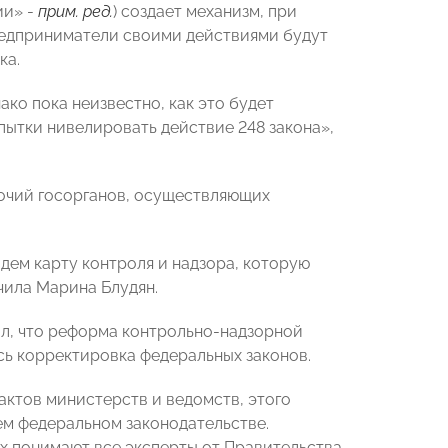
ии» -
прим. ред.
)
создает механизм, при
редприниматели своими действиями будут
ка.
ко пока неизвестно, как это будет
опытки нивелировать действие 248 закона»,
мочий госорганов, осуществляющих
ждем карту контроля и надзора, которую
чила Марина Блудян.
, что реформа контрольно-надзорной
ись корректировка федеральных законов.
ктов министерств и ведомств, этого
ем федеральном законодательстве.
 понимают все эксперты от Правительства