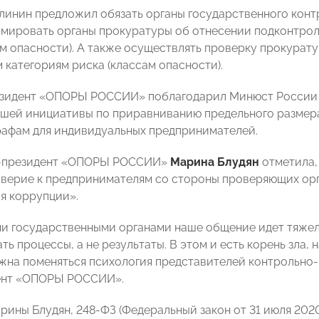
линин предложил обязать органы государственного кон
мировать органы прокуратуры об отнесении подконтрол
ам опасности). А также осуществлять проверку прокурат
 категориям риска (классам опасности).
зидент «ОПОРЫ РОССИИ» поблагодарил Минюст России и
шей инициативы по приравниванию предельного размер
рафам для индивидуальных предпринимателей.
-президент «ОПОРЫ РОССИИ»
Марина Блудян
отметила
оверие к предпринимателям со стороны проверяющих орга
я коррупции».
и государственными органами наше общение идет тяжело
ь процессы, а не результаты. В этом и есть корень зла, 
лжна поменяться психология представителей контрольно-
ент «ОПОРЫ РОССИИ».
рины Блудян, 248-ФЗ (
Федеральный
закон от 31 июля 202