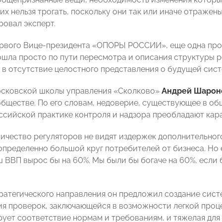
 их нельзя трогать, поскольку они так или иначе отражен
овал эксперт.
рвого Вице-президента «ОПОРЫ РОССИИ», еще одна проб
ошла просто по пути пересмотра и описания структуры 
 в отсутствие целостного представления о будущей сист
осковской школы управления «Сколково»
Андрей Шарон
бществе. По его словам, недоверие, существующее в о
российской практике контроля и надзора преобладают кар
ичество регуляторов не видят издержек дополнительного 
пределенно большой круг потребителей от бизнеса. Но 
 ВВП вырос бы на 60%. Мы были бы богаче на 60%, если 
тратегического направления он предложил создание сис
я проверок, заключающейся в возможности легкой проце
ует соответствие нормам и требованиям, и тяжелая для т