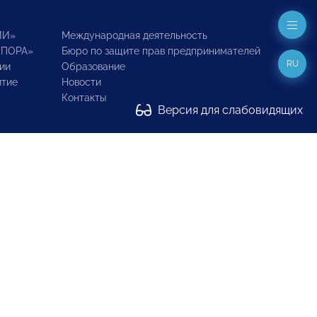
ИИ»
Международная деятельность
ОПОРА»
Бюро по защите прав предпринимателей
RU
ии
Образование
итие
Новости
Контакты
Версия для слабовидящих