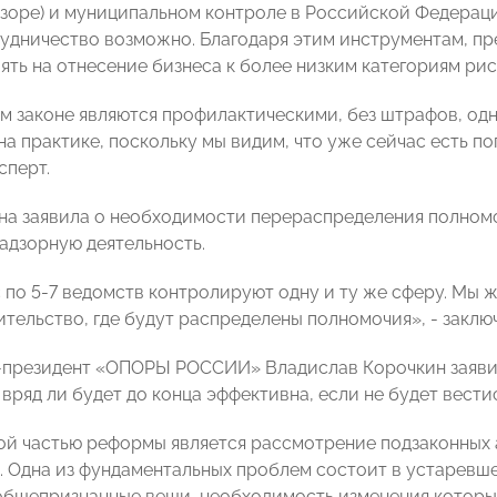
дзоре) и муниципальном контроле в Российской Федерац
удничество возможно. Благодаря этим инструментам, п
ять на отнесение бизнеса к более низким категориям рис
м законе являются профилактическими, без штрафов, одна
на практике, поскольку мы видим, что уже сейчас есть п
сперт.
она заявила о необходимости перераспределения полно
адзорную деятельность.
с по 5-7 ведомств контролируют одну и ту же сферу. Мы 
ительство, где будут распределены полномочия», - заклю
президент «ОПОРЫ РОССИИ» Владислав Корочкин заявил
 вряд ли будет до конца эффективна, если не будет вест
й частью реформы является рассмотрение подзаконных а
. Одна из фундаментальных проблем состоит в устаревш
бщепризнанные вещи, необходимость изменения которых