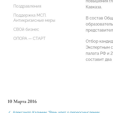
повышения гл
Поздравления
Кавказа.
Поддержка МСП.
В состав Общ
Антикризисные меры
образователь
СВОй бизнес
представител
ОПОРА — СТАРТ
Отбор кандид
Экспертным с
палата РФ и 
составит два 
10 Марта 2016
Александр Калинин: "Речь идет о переосмыслении