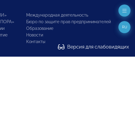
ИИ»
Международная деятельность
ОПОРА»
Бюро по защите прав предпринимателей
RU
ии
Образование
итие
Новости
Контакты
Версия для слабовидящих