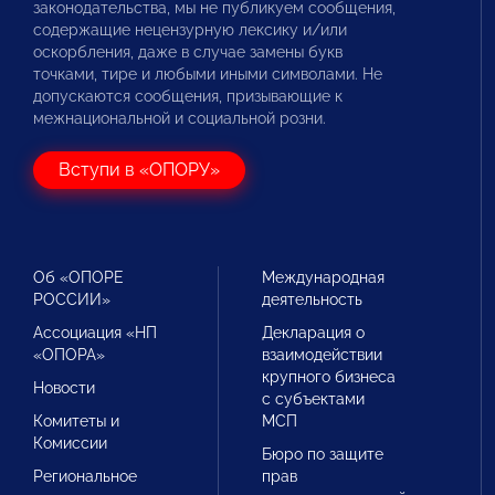
законодательства, мы не публикуем сообщения,
содержащие нецензурную лексику и/или
оскорбления, даже в случае замены букв
точками, тире и любыми иными символами. Не
допускаются сообщения, призывающие к
межнациональной и социальной розни.
Вступи в «ОПОРУ»
Об «ОПОРЕ
Международная
РОССИИ»
деятельность
Ассоциация «НП
Декларация о
«ОПОРА»
взаимодействии
крупного бизнеса
Новости
с субъектами
Комитеты и
МСП
Комиссии
Бюро по защите
Региональное
прав