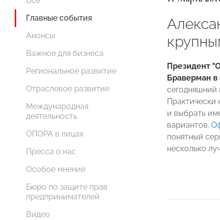
Все
Главные события
Алекса
Анонсы
крупны
Важное для бизнеса
Президент "
Региональное развитие
Браверман в 
Отраслевое развитие
сегодняшний 
Практически 
Международная
и выбрать им
деятельность
вариантов.
Оф
ОПОРА в лицах
понятный серв
несколько луч
Пресса о нас
Особое мнение
Бюро по защите прав
предпринимателей
Видео