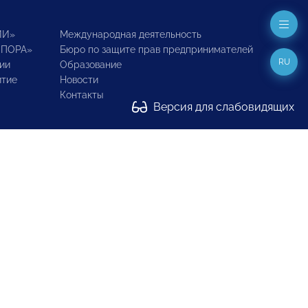
ИИ»
Международная деятельность
ОПОРА»
Бюро по защите прав предпринимателей
RU
ии
Образование
итие
Новости
Контакты
Версия для слабовидящих