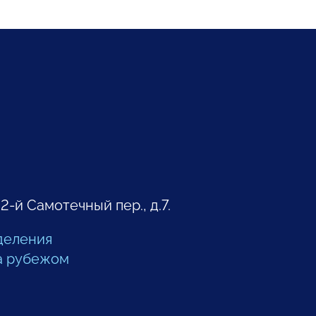
 2-й Самотечный пер., д.7.
деления
а рубежом