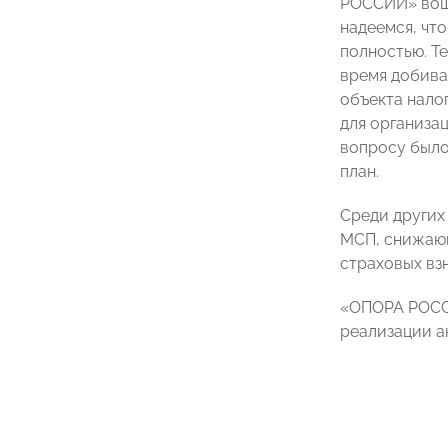
РОССИИ» вошл
надеемся, чт
полностью. Те
время добива
объекта нало
для организа
вопросу было
план.
Среди других 
МСП, снижающ
страховых вз
«ОПОРА РОССИ
реализации а