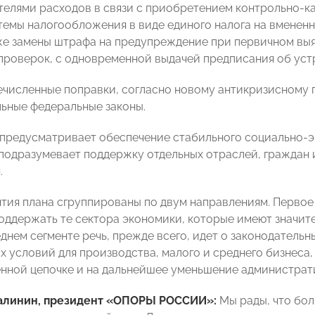
елями расходов в связи с приобретением контрольно-ка
темы налогообложения в виде единого налога на вмененн
акже замены штрафа на предупреждение при первичном вы
проверок, с одновременной выдачей предписания об уст
численные поправки, согласно новому антикризисному п
льные федеральные законы.
 предусматривает обеспечение стабильного социально-э
е подразумевает поддержку отдельных отраслей, граждан
.
тия плана сгруппированы по двум направлениям. Первое
оддержать те сектора экономики, которые имеют значит
еднем сегменте речь, прежде всего, идет о законодатель
х условий для производства, малого и среднего бизнеса,
нной цепочке и на дальнейшее уменьшение администрати
алинин, президент «ОПОРЫ РОССИИ»:
Мы рады, что бо