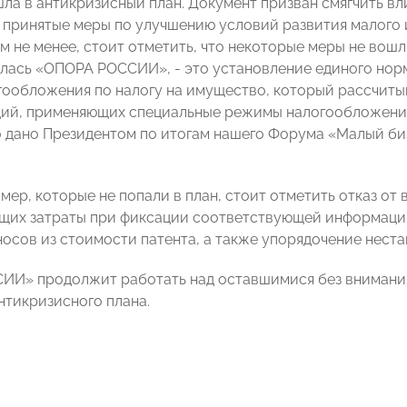
а в антикризисный план. Документ призван смягчить вли
о принятые меры по улучшению условий развития малого 
м не менее, стоит отметить, что некоторые меры не вошли
лась «ОПОРА РОССИИ», - это установление единого нор
гообложения по налогу на имущество, который рассчиты
ций, применяющих специальные режимы налогообложения 
 дано Президентом по итогам нашего Форума «Малый бизн
мер, которые не попали в план, стоит отметить отказ от
их затраты при фиксации соответствующей информации 
носов из стоимости патента, а также упорядочение нест
И» продолжит работать над оставшимися без внимания
нтикризисного плана.