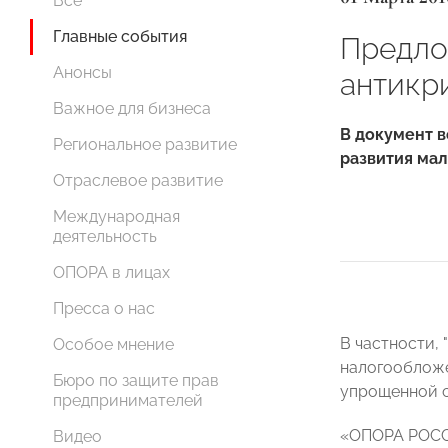
Все
Главные события
Предл
Анонсы
антикр
Важное для бизнеса
В документ 
Региональное развитие
развития мал
Отраслевое развитие
Международная
деятельность
ОПОРА в лицах
Пресса о нас
В частности,
Особое мнение
налогообложе
Бюро по защите прав
упрощенной с
предпринимателей
«ОПОРА РОССИ
Видео