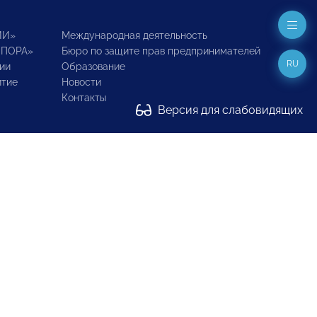
ИИ»
Международная деятельность
ОПОРА»
Бюро по защите прав предпринимателей
RU
ии
Образование
итие
Новости
Контакты
Версия для слабовидящих