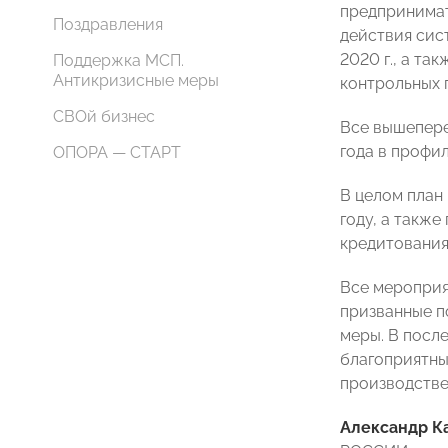
предпринимат
Поздравления
действия сис
2020 г., а т
Поддержка МСП.
Антикризисные меры
контрольных 
СВОй бизнес
Все вышепере
года в профи
ОПОРА — СТАРТ
В целом план
году, а такж
кредитования
Все мероприя
призванные п
меры. В посл
благоприятны
производстве
Александр К