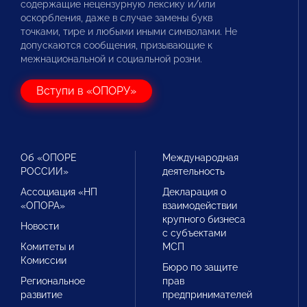
содержащие нецензурную лексику и/или
оскорбления, даже в случае замены букв
точками, тире и любыми иными символами. Не
допускаются сообщения, призывающие к
межнациональной и социальной розни.
Вступи в «ОПОРУ»
Об «ОПОРЕ
Международная
РОССИИ»
деятельность
Ассоциация «НП
Декларация о
«ОПОРА»
взаимодействии
крупного бизнеса
Новости
с субъектами
Комитеты и
МСП
Комиссии
Бюро по защите
Региональное
прав
развитие
предпринимателей