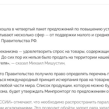
вошла в четвертый пакет предложений по повышению ус
тывают несколько сфер
—
от поддержки малого и среднег
 Правительства РФ.
механизма
—
удовлетворить спрос на товары, содержащи
. До сих пор их нельзя было продать на территории наше
теля»,
— сказал Михаил Мишустин
.
что Правительство получило право определять перечень 
ься международный принцип исчерпания прав на товарный
 любой части мира. Список продукции, которую можно бу
изма, будет утверждать Минпромторг по предложениям о
СИИ» отмечают, что необходимо распространить паралл
и исключениями. Это позволит обойти запрет ряда запад