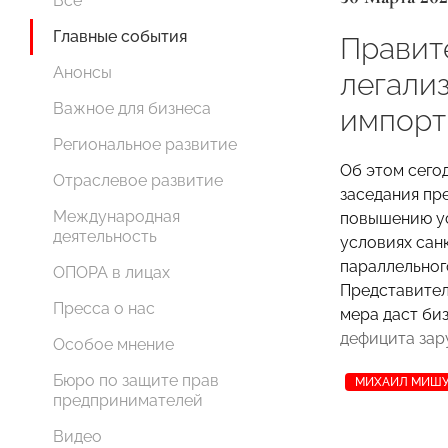
Все
Главные события
Правит
Анонсы
легали
Важное для бизнеса
импорт
Региональное развитие
Об этом сего
Отраслевое развитие
заседания пр
Международная
повышению у
деятельность
условиях сан
параллельно
ОПОРА в лицах
Представител
Пресса о нас
мера даст би
дефицита зар
Особое мнение
Бюро по защите прав
МИХАИЛ МИШ
предпринимателей
Видео