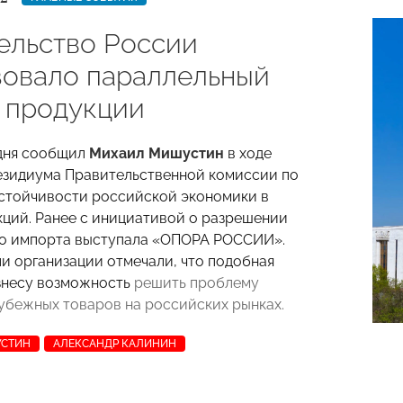
ельство России
зовало параллельный
 продукции
дня сообщил
Михаил Мишустин
в ходе
езидиума Правительственной комиссии по
стойчивости российской экономики в
кций. Ранее с инициативой о разрешении
го импорта выступала «ОПОРА РОССИИ».
и организации отмечали, что подобная
знесу возможность
решить проблему
убежных товаров на российских рынках.
УСТИН
АЛЕКСАНДР КАЛИНИН