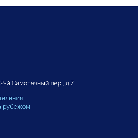
 2-й Самотечный пер., д.7.
деления
а рубежом