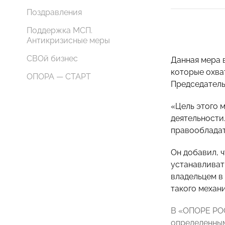
Поздравления
Поддержка МСП.
Антикризисные меры
СВОй бизнес
Данная мера 
которые охва
ОПОРА — СТАРТ
Председатель
«
Цель этого 
деятельности
правооблада
Он добавил, 
устанавливат
владельцем в
такого механ
В «ОПОРЕ РОС
определенным