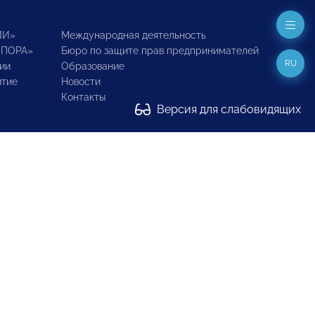
ИИ»
Международная деятельность
ОПОРА»
Бюро по защите прав предпринимателей
RU
ии
Образование
итие
Новости
Контакты
Версия для слабовидящих