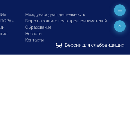
ИИ»
Международная деятельность
ОПОРА»
Бюро по защите прав предпринимателей
RU
ии
Образование
итие
Новости
Контакты
Версия для слабовидящих