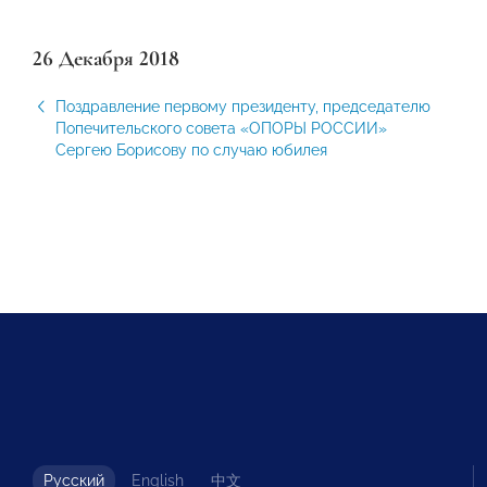
26 Декабря 2018
Поздравление первому президенту, председателю
Попечительского совета «ОПОРЫ РОССИИ»
Сергею Борисову по случаю юбилея
Русский
English
中文