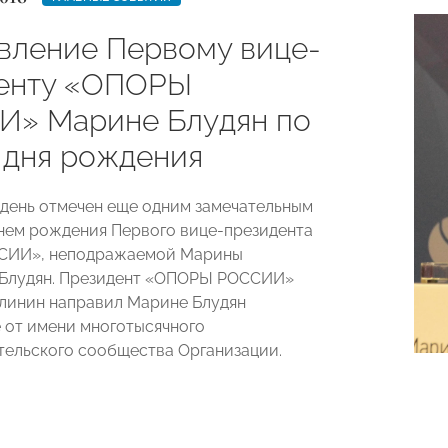
вление Первому вице-
енту «ОПОРЫ
» Марине Блудян по
 дня рождения
день отмечен еще одним замечательным
нем рождения Первого вице-президента
ИИ», неподражаемой Марины
 Блудян. Президент «ОПОРЫ РОССИИ»
линин направил Марине Блудян
 от имени многотысячного
ельского сообщества Организации.