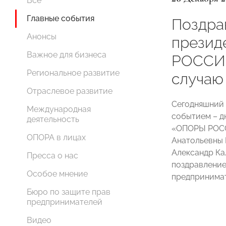
Все
Главные события
Поздра
Анонсы
презид
Важное для бизнеса
РОССИИ
Региональное развитие
случаю
Отраслевое развитие
Сегодняшний 
Международная
событием – д
деятельность
«ОПОРЫ РОСС
ОПОРА в лицах
Анатольевны
Александр Ка
Пресса о нас
поздравление
Особое мнение
предпринимат
Бюро по защите прав
предпринимателей
Видео