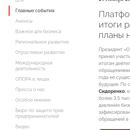
Все
Главные события
Платфо
Анонсы
итоги р
Важное для бизнеса
планы 
Региональное развитие
Президент 
Отраслевое развитие
принял участ
Международная
итогам деяте
деятельность
обращениями 
года ее суще
ОПОРА в лицах
будущее. По 
Пресса о нас
Сидоренко
, 
более 3,5 ты
Особое мнение
давление бизн
Бюро по защите прав
зафиксирован
предпринимателей
обращений в 
Видео