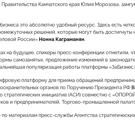
 Правительства Камчатского края Юлия Морозова, замг
я бизнеса это абсолютно удобный ресурс. Здесь есть чет
ромежуточных решений, которые могут быть достигнуты 
Деловой России»
Нонна Каграманян
.
нах на будущее, спикеры пресс-конференции отметили, чт
ормы самозанятых, предложение изменений в законодател
дальнейшая популяризация работы платформы «ЗаБизнес.
ифровую платформу для приема обращений предпринима
оохранительных органов по Поручению Президента РФ
В
во стратегических инициатив (АСИ) совместно с «ОПОР
ов и предпринимателей, Торгово-промышленной палато
о
по материалам
пресс-службы Агентства стратегических