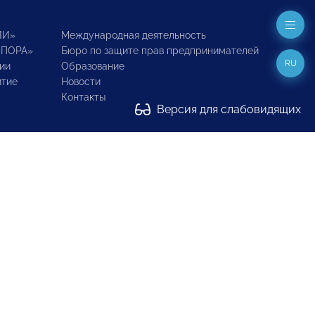
ИИ»
Международная деятельность
ОПОРА»
Бюро по защите прав предпринимателей
RU
ии
Образование
итие
Новости
Контакты
Версия для слабовидящих