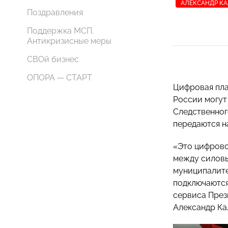
АЛЕКСАНДР К
Поздравления
Поддержка МСП.
Антикризисные меры
СВОй бизнес
ОПОРА — СТАРТ
Цифровая пла
России могут
Следственног
передаются н
«Это цифрово
между силовы
муниципалите
подключаются
сервиса През
Александр Ка