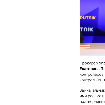
Прокурор Упр
Екатерина П
контролеров,
контрольно-н
Замначальник
ими рассмотр
подтвердивши