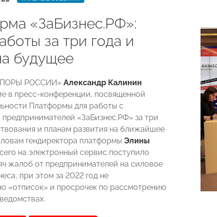
рма «ЗаБизнес.РФ»:
аботы за три года и
на будущее
«ОПОРЫ РОССИИ»
Александр Калинин
ие в пресс-конференции, посвященной
льности Платформы для работы с
предпринимателей «ЗаБизнес.РФ» за три
ствования и планам развития на ближайшее
словам гендиректора платформы
Элины
всего на электронный сервис поступило
сяч жалоб от предпринимателей на силовое
еса, при этом за 2022 год не
о «отписок» и просрочек по рассмотрению
ведомствах.