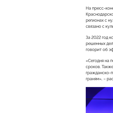
На пресс-ко
Краснодарско
регионах с н
связано с ку
За 2022 год 
решенных дел
говорит об э
«Сегодня на 
сроков. Такж
гражданско-п
граням», – р