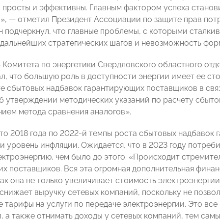
, просты и эффективны. Главным фактором успеха станов
», — отметил Президент Ассоциации по защите прав по
Он подчеркнул, что главные проблемы, с которыми сталки
дальнейших стратегических шагов и невозможность фор
 Комитета по энергетики Свердловского областного о
л, что большую роль в доступности энергии имеет ее ст
е сбытовых надбавок гарантирующих поставщиков в связи
б утверждении методических указаний по расчету сбыт
нием метода сравнения аналогов».
что 2018 года по 2022-й темпы роста сбытовых надбавок
и уровень инфляции. Ожидается, что в 2023 году потреби
лектроэнергию, чем было до этого. «Происходит стремит
х поставщиков. Вся эта огромная дополнительная финансо
как она не только увеличивает стоимость электроэнергии
снижает выручку сетевых компаний, поскольку не позво
 тарифы на услуги по передаче электроэнергии. Это все
, а также отнимать доходы у сетевых компаний, тем самы