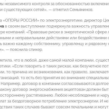
мы независимого контроля за обоснованностью включени
и существующих сетей», — отметил Семьянинов.
а «ОПОРЫ РОССИИ» по электроэнергетике, директор Це
на
в своем выступлении подчеркнула важность управлен
ре компаний. «Правовые риски в энергетической сфере 
ными и неправильными действиями или бездействиями с
ь важно каждому собственнику, управленцу и рядовому с
и», — пояснила спикер.
метила, что в любой, даже самой малой компании, сущес
етики. «Если говорить о таких рисках, как безучетное п
ии, то причина их возникновения, как правило, заключае
ганизаций, то есть без принятия во внимание специальн
. Например, договор в компании согласовываются долгое 
закону договор энергоснабжения акцептован должен быть
остороннему растягиванию. Любое несоблюдение и нару
лат за бездоговорное потребление электроэнергии. И не 
дствия таких случаев бывают совсем печальными и могут