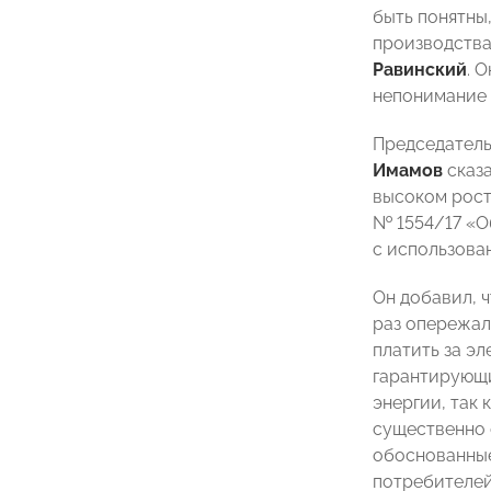
быть понятны
производства
Равинский
. 
непонимание 
Председатель
Имамов
сказа
высоком рост
№ 1554/17 «О
с использова
Он добавил, 
раз опережал
платить за э
гарантирующи
энергии, так 
существенно 
обоснованные
потребителей