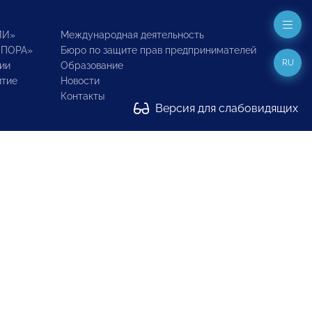
ИИ»
Международная деятельность
ОПОРА»
Бюро по защите прав предпринимателей
RU
ии
Образование
итие
Новости
Контакты
Версия для слабовидящих