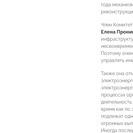
года механиз
реконструкци
Член Комитет
Елена Прони
инфраструкту
несвоевремен
Поэтому очен
управлять им
Также она от
электроэнерг
электроэнерг
процессах ор
деятельность
время как по 
подлежат одн
огромных вып
Иногда после