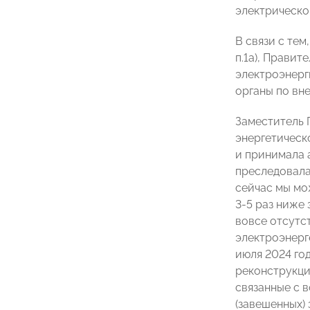
электрическо
В связи с те
п.1а), Прави
электроэнерг
органы по вн
Заместитель 
энергетическ
и принимала а
преследовала
сейчас мы мо
3-5 раз ниже
вовсе отсутс
электроэнерге
июля 2024 год
реконструкци
связанные с 
(завешенных)