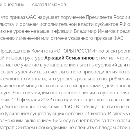
й энергии», — сказал Имамов.
м, что приказ ФАС нарушает поручение Президента Росси
тельству и органам исполнительной власти субъектов РФ 
ию на уровне не выше инфляции Владимир Имамов пред
есению изменений или отмене указанного приказа ФАС.
Председателя Комитета «ОПОРЫ РОССИИ» по электроэне
ой инфраструктуре
Аркадий Семьянинов
отметил, что 
ктивное участие в установлении льготных условий для п
сь цель увеличить за счет льготного присоединения пот
жем констатировать, что уровень реального потребления
 заявленной мощности по льготной программе, действова
твует. Часто мы видим построенные линии в пустых поля
тике" 16 февраля 2022 года принята еще одна отлагатель
а бизнес мощностью свыше 150 кВт обяжут платить не то
ю (усиление) существующих сетевых объектов. И здесь 
возможным включением бизнесу в счет платы за техноло
 затрат. Считаем необходимым не спешить с вводом этой