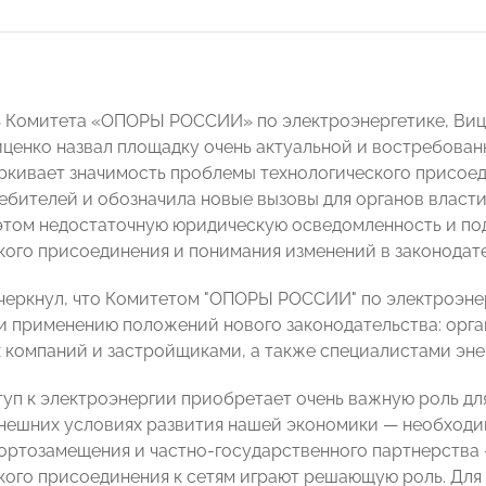
 Комитета «ОПОРЫ РОССИИ» по электроэнергетике, Виц
ценко назвал площадку очень актуальной и востребованн
ркивает значимость проблемы технологического присоеди
ебителей и обозначила новые вызовы для органов власти,
этом недостаточную юридическую осведомленность и под
кого присоединения и понимания изменений в законодате
черкнул, что Комитетом "ОПОРЫ РОССИИ" по электроэнер
и применению положений нового законодательства: орга
 компаний и застройщиками, а также специалистами эне
туп к электроэнергии приобретает очень важную роль дл
ынешних условиях развития нашей экономики — необходи
ортозамещения и частно-государственного партнерства
кого присоединения к сетям играют решающую роль. Для