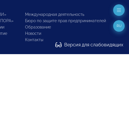
ИИ»
Международная деятельность
ОПОРА»
Бюро по защите прав предпринимателей
RU
ии
Образование
итие
Новости
Контакты
Версия для слабовидящих