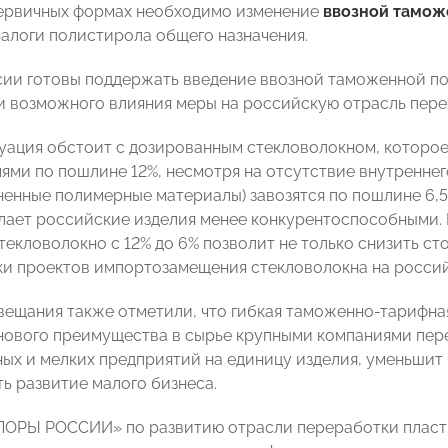
ервичных формах необходимо изменение
ввозной тамож
алоги полистирола общего назначения.
ии готовы поддержать введение ввозной таможенной по
ки возможного влияния меры на российскую отрасль пере
уация обстоит с дозированным стекловолокном, которое
ями по пошлине 12%, несмотря на отсутствие внутреннег
ненные полимерные материалы) завозятся по пошлине 6,5
лает российские изделия менее конкурентоспособными.
екловолокно с 12% до 6% позволит не только снизить ст
ки проектов импортозамещения стекловолокна на росси
вещания также отметили, что гибкая таможенно-тарифна
ового преимущества в сырье крупными компаниями пер
ных и мелких предприятий на единицу изделия, уменьшит
ь развитие малого бизнеса.
ПОРЫ РОССИИ» по развитию отрасли переработки пласт