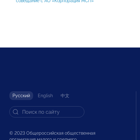
совещание с АО «Корпорация МСП»
Русский
English
中文
© 2023 Общероссийская общественная
организация малого и среднего