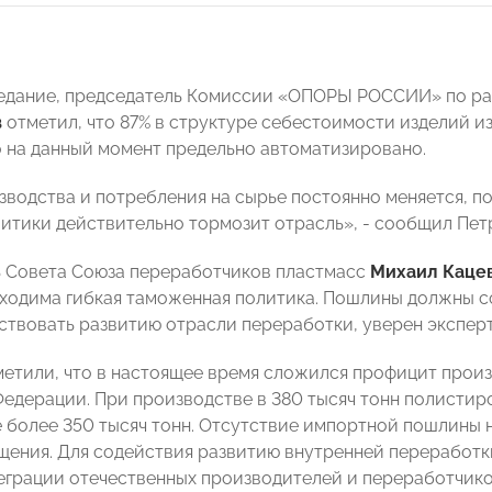
едание, председатель Комиссии «ОПОРЫ РОССИИ» по ра
в
отметил, что 87% в структуре себестоимости изделий и
 на данный момент предельно автоматизировано.
зводства и потребления на сырье постоянно меняется, 
итики действительно тормозит отрасль», - сообщил Петр
 Совета Союза переработчиков пластмасс
Михаил Каце
ходима гибкая таможенная политика. Пошлины должны со
ствовать развитию отрасли переработки, уверен эксперт
метили, что в настоящее время сложился профицит прои
едерации. При производстве в 380 тысяч тонн полистир
е более 350 тысяч тонн. Отсутствие импортной пошлины 
ения. Для содействия развитию внутренней переработки
еграции отечественных производителей и переработчико