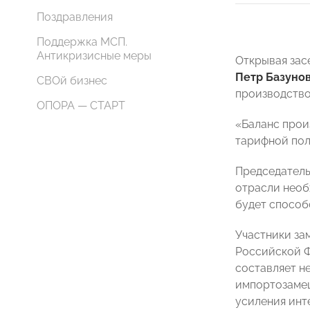
Поздравления
Поддержка МСП.
Антикризисные меры
Открывая зас
Петр Базуно
СВОй бизнес
производство
ОПОРА — СТАРТ
«Баланс прои
тарифной пол
Председатель
отрасли необ
будет способ
Участники за
Российской Ф
составляет н
импортозамещ
усиления инт