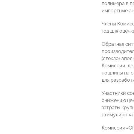
полимера в п
импортные ан
Члены Комисс
год для оцен
Обратная сит
производител
(стеклонапол
Комиссии, де
пошлины на ст
для разработ
Участники со
снижению цен
затраты круп
стимулироват
Комиссия «О