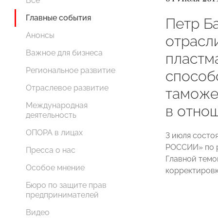
Все
Главные события
Петр Б
Анонсы
отрасл
Важное для бизнеса
пластм
Региональное развитие
способ
Отраслевое развитие
таможе
Международная
в отно
деятельность
ОПОРА в лицах
3 июля состо
РОССИИ» по р
Пресса о нас
Главной темо
Особое мнение
корректировк
Бюро по защите прав
предпринимателей
Видео