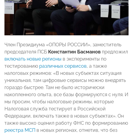
Член Президиума «ОПОРЫ РОССИИ», заместитель
председателя ПСБ
Константин Басманов
предложил
включать новые регионы
в эксперименты по
тестированию
различных
сер
висов
, а также
налоговых режимов: «В новых субъектах ситуация
уникальная, там цифровые сервисы можно внедрять
гораздо быстрее. Там не было исторически
накопленного опыта, все базы формируются с нуля. И
мы просим, чтобы налоговые режимы, которые
Налоговая служба тестирует в Российской
Федерации, включать также в новых субъектах». Он
также высоко оценил работу ФНС по формированию
реестра
МСП
в новых регионах, отметив, что без