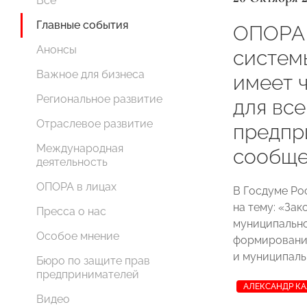
Все
Главные события
ОПОРА
Анонсы
систем
Важное для бизнеса
имеет 
Региональное развитие
для все
Отраслевое развитие
предпр
Международная
сообще
деятельность
ОПОРА в лицах
В Госдуме Ро
на тему: «За
Пресса о нас
муниципально
Особое мнение
формирования
и муниципаль
Бюро по защите прав
предпринимателей
АЛЕКСАНДР К
Видео