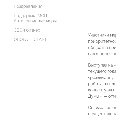
Поздравления
Поддержка МСП.
Антикризисные меры
СВОй бизнес
Участники ме
ОПОРА — СТАРТ
приоритетной
общества при
надзорные ка
Выступая на 
текущего го
чрезвычайную
работа на пл
концептуальн
Думы», — отм
Он выразил о
осуществлени