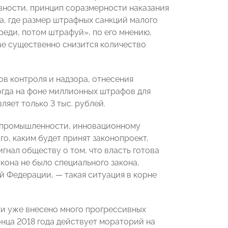
вности, принцип соразмерности наказания
а, где размер штрафных санкций малого
реди, потом штрафуй», по его мнению,
ае существенно снизится количество
в контроля и надзора, отнесения
огда на фоне миллионных штрафов для
яет только 3 тыс. рублей.
, промышленности, инновационному
го, каким будет принят законопроект,
гнал обществу о том, что власть готова
акона не было специального закона,
 Федерации, — такая ситуация в корне
ти уже внесено много прогрессивных
онца 2018 года действует мораторий на