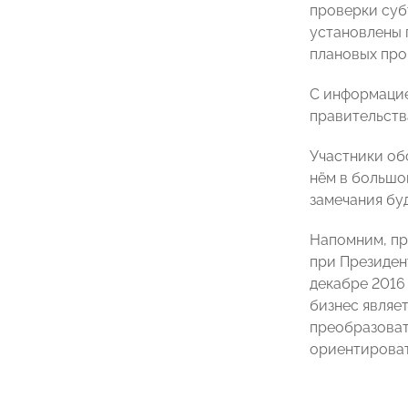
проверки суб
установлены 
плановых про
С информацие
правительст
Участники об
нём в большо
замечания бу
Напомним, пр
при Президен
декабре 2016 
бизнес являе
преобразоват
ориентироват