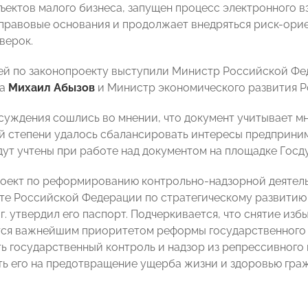
ъектов малого бизнеса, запущен процесс электронного в
правовые основания и продолжает внедряться риск-ори
верок.
й по законопроекту выступили Министр Российской Фе
ва
Михаил Абызов
и Министр экономического развития 
суждения сошлись во мнении, что документ учитывает мн
й степени удалось сбалансировать интересы предприни
дут учтены при работе над документом на площадке Госд
оект по реформированию контрольно-надзорной деятель
те Российской Федерации по стратегическому развитию
г. утвердил его паспорт. Подчеркивается, что снятие из
тся важнейшим приоритетом реформы государственного у
ь государственный контроль и надзор из репрессивного 
ь его на предотвращение ущерба жизни и здоровью гра