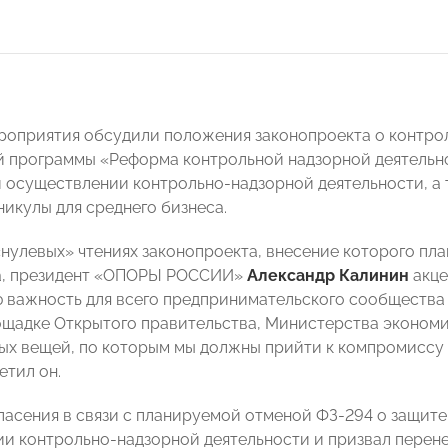
роприятия обсудили положения законопроекта о контрол
 программы «Реформа контрольной надзорной деятельно
 осуществлении контрольно-надзорной деятельности, а
никулы для среднего бизнеса.
«нулевых» чтениях законопроекта, внесение которого пл
да, президент «ОПОРЫ РОССИИ»
Александр Калинин
акце
 важность для всего предпринимательского сообщества 
ощадке Открытого правительства, Министерства экономики
ых вещей, по которым мы должны прийти к компромиссу
етил он.
пасения в связи с планируемой отменой ФЗ-294 о защит
и контрольно-надзорной деятельности и призвал перене