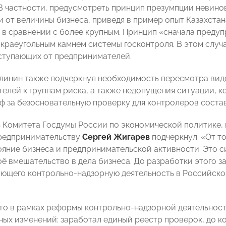
 В частности, предусмотреть принцип презумпции невино
и от величины бизнеса, приведя в пример опыт Казахстан
 в сравнении с более крупным. Принцип «сначала предуп
 краеугольным камнем системы госконтроля. В этом случ
ступающих от предпринимателей.
линин также подчеркнул необходимость пересмотра видо
елей к группам риска, а также недопущения ситуации, к
ф за безосновательную проверку для контролеров составл
 Комитета Госдумы России по экономической политике
предпринимательству
Сергей Жигарев
подчеркнул: «От то
ояние бизнеса и предпринимательской активности. Это си
ё вмешательство в дела бизнеса. До разработки этого з
ющего контрольно-надзорную деятельность в Российской
что в рамках реформы контрольно-надзорной деятельнос
ных изменений: заработал единый реестр проверок, до к