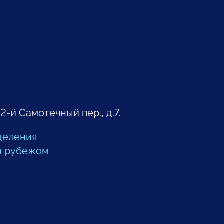
 2-й Самотечный пер., д.7.
деления
а рубежом