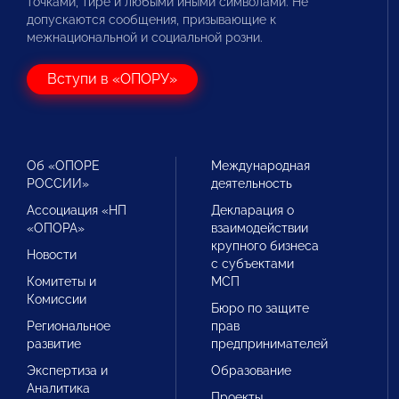
точками, тире и любыми иными символами. Не
допускаются сообщения, призывающие к
межнациональной и социальной розни.
Вступи в «ОПОРУ»
Об «ОПОРЕ
Международная
РОССИИ»
деятельность
Ассоциация «НП
Декларация о
«ОПОРА»
взаимодействии
крупного бизнеса
Новости
с субъектами
Комитеты и
МСП
Комиссии
Бюро по защите
Региональное
прав
развитие
предпринимателей
Экспертиза и
Образование
Аналитика
Проекты