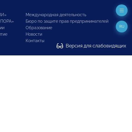
ИИ»
Международная деятельность
ОПОРА»
Бюро по защите прав предпринимателей
RU
ии
Образование
итие
Новости
Контакты
Версия для слабовидящих