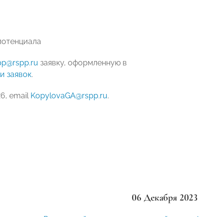
 потенциала
pp@rspp.ru
заявку, оформленную в
и заявок
.
26, email
KopylovaGA@rspp.ru
.
06 Декабря 2023