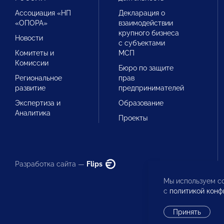
Ассоциация «НП
Декларация о
«ОПОРА»
взаимодействии
крупного бизнеса
Новости
с субъектами
Комитеты и
МСП
Комиссии
Бюро по защите
Региональное
прав
развитие
предпринимателей
Экспертиза и
Образование
Аналитика
Проекты
Разработка сайта —
Flips
Мы используем co
с
политикой конф
Принять