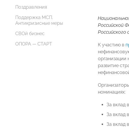
Поздравления
Поддержка МСП.
Национальная
Антикризисные меры
Российской 
Российского 
СВОй бизнес
ОПОРА — СТАРТ
К участию в
п
нефинансовую
организации 
развитие стр
нефинансовой
Организаторы
номинациях:
За вклад 
За вклад 
За вклад 