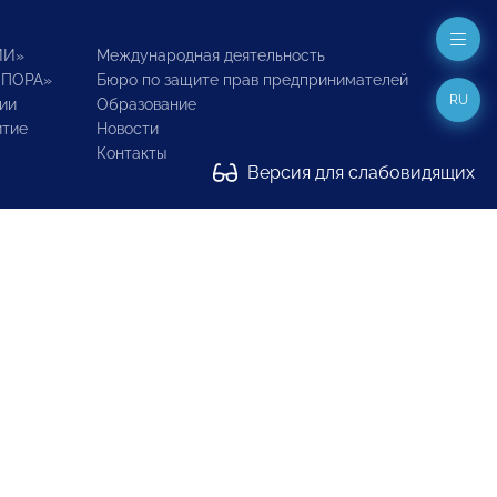
ИИ»
Международная деятельность
ОПОРА»
Бюро по защите прав предпринимателей
RU
ии
Образование
итие
Новости
Контакты
Версия для слабовидящих