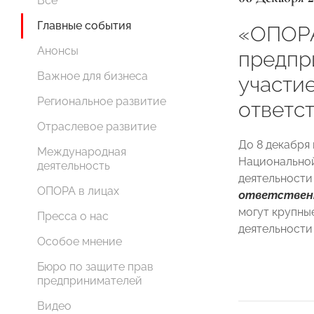
Все
Главные события
«ОПОР
Анонсы
предпр
Важное для бизнеса
участи
Региональное развитие
ответс
Отраслевое развитие
До 8 декабря
Международная
Национальной
деятельность
деятельности
ОПОРА в лицах
ответствен
могут крупны
Пресса о нас
деятельности
Особое мнение
Бюро по защите прав
предпринимателей
Видео