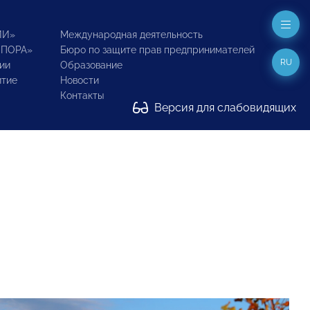
ИИ»
Международная деятельность
ОПОРА»
Бюро по защите прав предпринимателей
RU
ии
Образование
итие
Новости
Контакты
Версия для слабовидящих