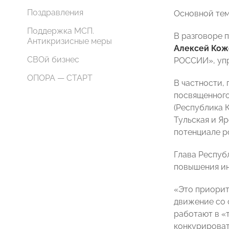
Поздравления
Основной тем
Поддержка МСП.
В разговоре 
Антикризисные меры
Алексей Кож
СВОй бизнес
РОССИИ», уп
ОПОРА — СТАРТ
В частности,
посвященного
(Республика 
Тульская и Я
потенциале р
Глава Респуб
повышения ин
«Это приорите
движение со 
работают в «
конкурироват