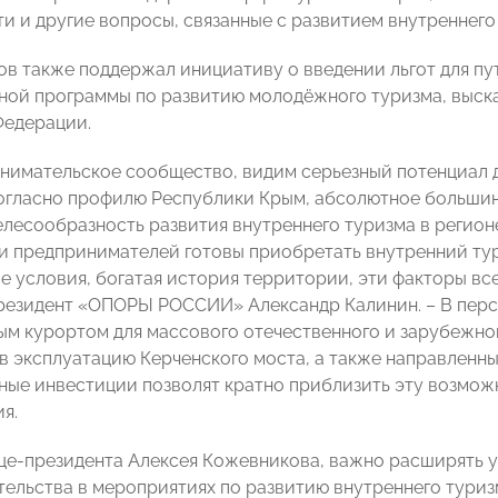
ти и другие вопросы, связанные с развитием внутреннего
ов также поддержал инициативу о введении льгот для 
ной программы по развитию молодёжного туризма, выск
Федерации.
нимательское сообщество, видим серьезный потенциал д
огласно профилю Республики Крым, абсолютное большин
елесообразность развития внутреннего туризма в регио
и предпринимателей готовы приобретать внутренний ту
е условия, богатая история территории, эти факторы все
резидент «ОПОРЫ РОССИИ» Александр Калинин. – В перс
ым курортом для массового отечественного и зарубежног
 в эксплуатацию Керченского моста, а также направленн
ные инвестиции позволят кратно приблизить эту возможн
я.
це-президента Алексея Кожевникова, важно расширять у
ельства в мероприятиях по развитию внутреннего туриз