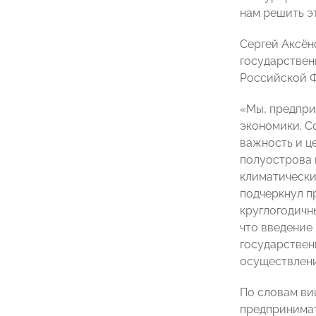
нам решить э
Сергей Аксён
государствен
Российской 
«Мы, предпри
экономики. С
важность и ц
полуострова 
климатически
подчеркнул п
круглогодичн
что введение
государствен
осуществлени
По словам ви
предпринимат