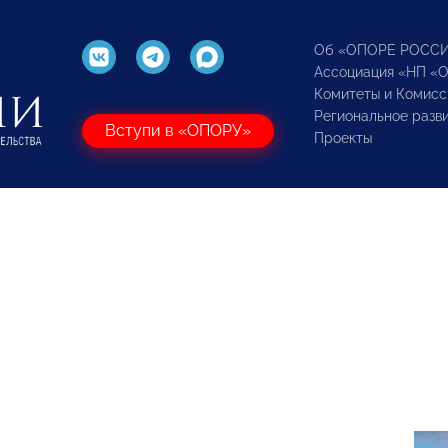
Об «ОПОРЕ РОСС
Ассоциация «НП «
Комитеты и Комисс
Региональное разв
Вступи в «ОПОРУ»
Проекты