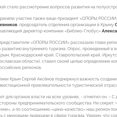
ой стало рассмотрение вопросов развития на полуостро
приняли участие также вице-президент «ОПОРЫ РОССИИ»
евников
, председатель отделения организации в Крыму
равляющий директор компании «Библио-Глобус»
Алекса
 представители «ОПОРЫ РОССИИ» рассказали главе регио
 развитию внутреннего туризма. Опрос, проведенный в 
Крым, Краснодарский край, Ставропольский край, Иркутс
рославская области), ставил своей целью определение к
оссийских регионов.
лики Крым Сергей Аксёнов подчеркнул важность создани
вестиционной привлекательности туристической отрас
т для органов власти на всех уровнях, - отметил он. – С
стороны предпринимательского сообщества. Не секрет, ч
тени», а по соотношению «цена-качество» наш регион по
ь с мировыми лидерами в сфере туризма. Уверен, что со