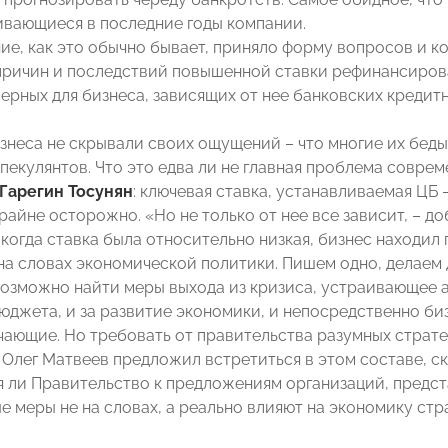
ивающиеся в последние годы компании.
ние, как это обычно бывает, приняло форму вопросов и к
ричин и последствий повышенной ставки рефинансиров
ерных для бизнеса, зависящих от нее банковских кредитн
знеса не скрывали своих ощущений – что многие их бед
пекулянтов. Что это едва ли не главная проблема соврем
Гарегин Тосунян
: ключевая ставка, устанавливаемая ЦБ 
райне осторожно. «Но не только от нее все зависит, – д
когда ставка была относительно низкая, бизнес находил 
 на словах экономической политики. Пишем одно, делаем 
озможно найти меры выхода из кризиса, устраивающее а
юджета, и за развитие экономики, и непосредственно биз
ающие. Но требовать от правительства разумных страте
 Олег Матвеев предложил встретиться в этом составе, ск
 ли Правительство к предложениям организаций, предст
е меры не на словах, а реально влияют на экономику стр