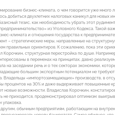
мирование бизнес-климата, о чем говорится уже много ле
ось добиться двухлетних налоговых каникул для новых и
базисный тезис, как необходимость убрать этот рудимент
предпринимательство» из Уголовного Кодекса. Такой ва
знес-климата и отношения государства к предпринимате
мент – стратегические меры, направленные на структурн
м правильных ориентиров. К сожалению, пока эти орие
л Корочкин, структурная перестройка по душе. Например
интересованы в переменах на принципах, давно реализуем
шла на заседании речь и о тех секторах экономики, кото
ладающие большим экспортным потенциалом не требуют
. Владельцы «импортозамещающих» производств, в отсу
 бы процентов на 30% и даже выдерживает повышенные кр
ет новые возможности. Владислав Корочкин, констатиро
ь не приходится, продемонстрировал оптимизм: выигрыв
и упаковка.
 другим, обычным предприятиям, работающим на внутре
 прогнозировать череду банкротств. Самое обидное, что 