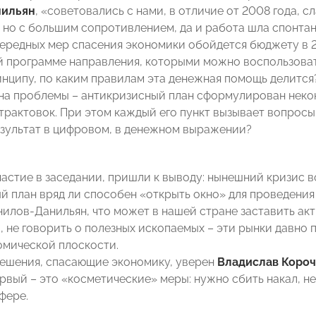
нильян
, «советовались с нами, в отличие от 2008 года, 
 но с большим сопротивлением, да и работа шла спонтан
ередных мер спасения экономики обойдется бюджету в 2,
й программе направления, которыми можно воспользовать
инципу, по каким правилам эта денежная помощь делится
на проблемы – антикризисный план сформулирован неконк
трактовок. При этом каждый его пункт вызывает вопросы.
зультат в цифровом, в денежном выражении?
астие в заседании, пришли к выводу: нынешний кризис в
й план вряд ли способен «открыть окно» для проведения 
илов-Данильян, что может в нашей стране заставить ак
, не говорить о полезных ископаемых – эти рынки давно 
омической плоскости.
ешения, спасающие экономику, уверен
Владислав Коро
ервый – это «косметические» меры: нужно сбить накал, н
фере.