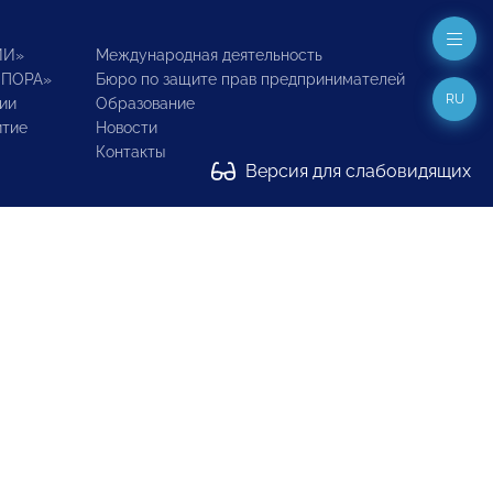
ИИ»
Международная деятельность
ОПОРА»
Бюро по защите прав предпринимателей
RU
ии
Образование
итие
Новости
Контакты
Версия для слабовидящих