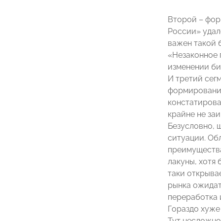
Второй – фор
России» удал
важен такой 
«Незаконное 
изменении би
И третий сег
формирование
констатирова
крайне не за
Безусловно, 
ситуации. Об
преимущества
лакуны, хотя
таки открыва
рынка ожидат
переработка 
Гораздо хуже
Тут несложно