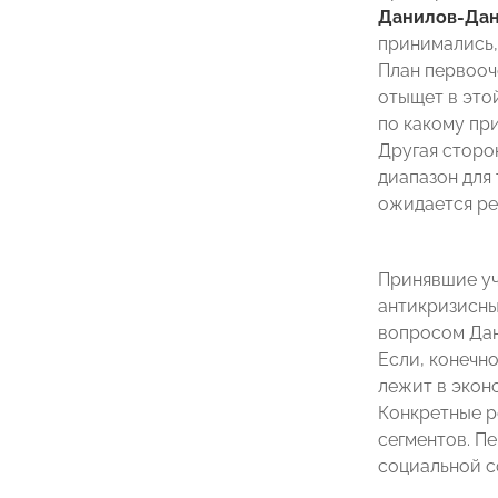
Данилов-Да
принимались,
План первооч
отыщет в это
по какому пр
Другая сторо
диапазон для 
ожидается ре
Принявшие уч
антикризисны
вопросом Дан
Если, конечно
лежит в экон
Конкретные р
сегментов. П
социальной с