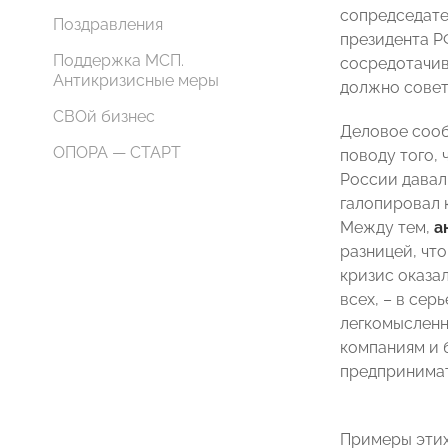
сопредседате
Поздравления
президента Р
Поддержка МСП.
сосредотачив
Антикризисные меры
должно совет
СВОй бизнес
Деловое сооб
ОПОРА — СТАРТ
поводу того,
России давал 
галопировал 
Между тем,
а
разницей, что
кризис оказал
всех, – в сер
легкомысленн
компаниям и 
предпринимат
Примеры этих