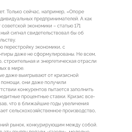
т. Только сейчас, например, «Опоре
ндивидуальных предпринимателей. А как
 советской экономики – статью 171
жный сигнал свидетельствовал бы об
льству.
ую перестройку экономики, с
нтиры даже не сформулированы. Не всем,
, строительная и энергетическая отрасли
ых в мире.
рые даже выигрывают от кризисной
 помощи, они даже получили
тствии конкурентов пытается заполнить
едитные процентные ставки. Кризис все-
вав, что в ближайшие годы увеличения
ает сельскохозяйственное производство,
нний рынок, конкурирующим между собой.
в эту группу попали «газели», молодые