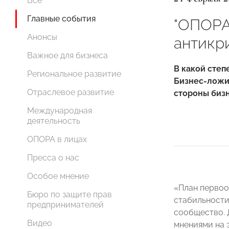
Все
Главные события
"ОПОРА
Анонсы
антикр
Важное для бизнеса
В какой степ
Региональное развитие
Бизнес-лож
Отраслевое развитие
стороны биз
Международная
деятельность
ОПОРА в лицах
Пресса о нас
Особое мнение
«План первоо
Бюро по защите прав
стабильности
предпринимателей
сообщество.
Видео
мнениями на 