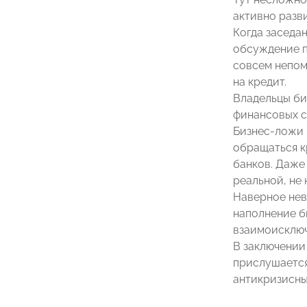
активно разв
Когда заседа
обсуждение п
совсем непом
на кредит.
Владельцы би
финансовых с
Бизнес-ложи
обращаться к
банков. Даже 
реальной, не
Наверное нев
наполнение б
взаимоисключ
В заключении
прислушается
антикризисны