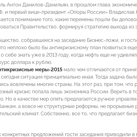
ль Антон Данилов-Данильян, в прошлом глава экономич
Ф, и первый вице-президент «Опоры России» Владислав К
ается понимание того, какие перемены пошли бы делово
оваться Правительство, формируя стратегию выхода из 
щество, собравшееся на заседание Бизнес-ложи, и гост
 что неплохо было бы антикризисному план появиться еще
о себе знать уже в 2013 году, когда нефть еще не удивля
курс доллара к рублю.
нтикризисные меры-2015
мало чем отличаются от принят
 сегодня ситуация принципиально иная. Тогда задача был
ись вовлечены многие страны. На этот раз, при том, что
ьезный кризис попала лишь экономика России. Верить в т
о. Но в качестве мер опять предлагается ручное управл
банкам, а вовсе не структурные реформы, не прорывные
ельский климат. Собственно, все то, что предлагает биз
 конкретных предложений гости заседания приводили в 