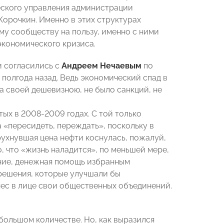
еского управления администрации
орочкин. Именно в этих структурах
му сообществу на пользу, именно с ними
экономического кризиса.
и согласились с
Андреем Нечаевым
по
 полгода назад. Ведь экономический спад в
ла своей дешевизною, не было санкций, не
ых в 2008-2009 годах. С той только
а «пересидеть, переждать», поскольку в
 рухнувшая цена нефти коснулась, пожалуй,
о, что «жизнь наладится», по меньшей мере,
ение, денежная помощь избранным
 решения, которые улучшали бы
нес в лице свои общественных объединений.
большом количестве. Но, как выразился