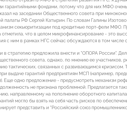
и гарантийными фондами, потому что для них МФО очень
 сказал на заседании Общественного совета при минэкон
 палаты РФ Сергей Катырин. По словам Галины Изотовой
ханизм секьюритизации под кредитные порт-фели МФО. Пр
 отметила, что в целом микрофинансирование - это выс
ия с ним в рамках НГС сейчас обсуждаются в том числе с
и в стратегию предложила внести и "ОПОРА России". Де
щественного совета, однако, по мнению ее участников, 
ию тактических, связанных с развивающимся кризисом. Та
при выдаче гарантий предприятиям МСП (например, пред
). Еще одно предложение - предусмотреть механизм реф
долженность не признана проблемной. Предлагается так
ию, направленному на пополнение оборотного капитала, 
антий могло бы взять на себя часть рисков по обеспечен
анирует представить и "Российский союз промышленнико