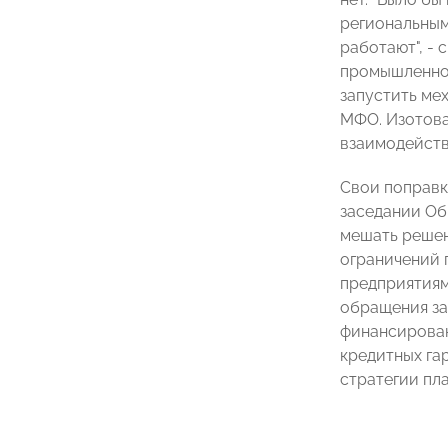
региональным
работают", -
промышленной
запустить ме
МФО. Изотова
взаимодейств
Свои поправк
заседании Об
мешать решен
ограничений 
предприятиям
обращения за
финансирован
кредитных гар
стратегии пл