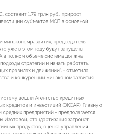
 составит 1,79 трлн руб., прирост
инвестиций субъектов МСП в основной
ри минэкономразвития, председатель
что уже в этом году будут запущены
 А в полном объеме система должна
 подходы стратегии и начать работать,
щих правилах и движении", - отметила
ьства и конкуренции минэкономразвития
систему вошли Агентство кредитных
ых кредитов и инвестиций (ЭКСАР). Главную
и средних предприятий - предполагается
ны Изотовой, стандартизация затронет
тийных продуктов, оценка управления
того, очень важно обеспечить создание