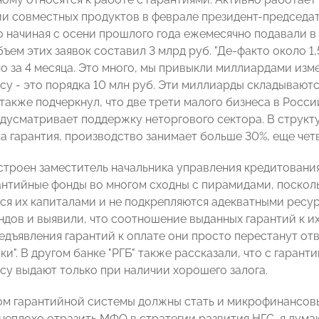
ии совместных продуктов в феврале президент-председа
о начиная с осени прошлого года ежемесячно подавали в 
ъем этих заявок составил 3 млрд руб. "Де-факто около 1
о за 4 месяца. Это много, мы привыкли миллиардами изме
су - это порядка 10 млн руб. Эти миллиарды складываютс
также подчеркнул, что две трети малого бизнеса в Росси
едусматривает поддержку неторгового сектора. В структу
а гарантия, производство занимает больше 30%, еще четв
строен заместитель начальника управления кредитовани
антийные фонды во многом сходны с пирамидами, поскол
я их капиталами и не подкрепляются адекватными ресурс
дов и выявили, что соотношение выданных гарантий к их 
едъявления гарантий к оплате они просто перестанут отв
и". В другом банке "РГБ" также рассказали, что с гаран
су выдают только при наличии хорошего залога.
м гарантийной системы должны стать и микрофинансовые
 неплохо отразить МФО в стратегии развития НГС, я дума