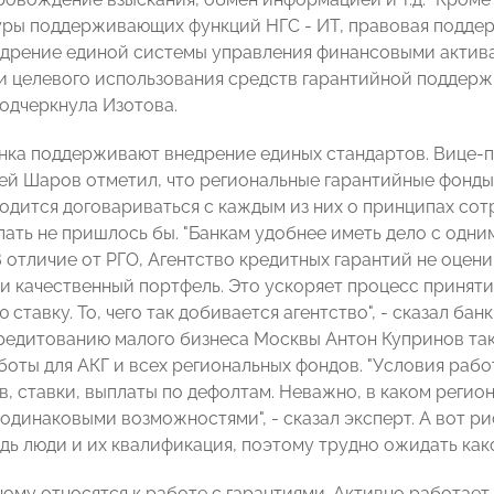
ры поддерживающих функций НГС - ИТ, правовая поддерж
едрение единой системы управления финансовыми актив
и целевого использования средств гарантийной поддер
подчеркнула Изотова.
нка поддерживают внедрение единых стандартов. Вице-
ей Шаров отметил, что региональные гарантийные фонды
одится договариваться с каждым из них о принципах сот
лать не пришлось бы. "Банкам удобнее иметь дело с одни
В отличие от РГО, Агентство кредитных гарантий не оцен
 качественный портфель. Это ускоряет процесс принятия
 ставку. То, чего так добивается агентство", - сказал б
редитованию малого бизнеса Москвы Антон Купринов так
боты для АКГ и всех региональных фондов. "Условия рабо
в, ставки, выплаты по дефолтам. Неважно, в каком регио
одинаковыми возможностями", - сказал эксперт. А вот рис
дь люди и их квалификация, поэтому трудно ожидать како
ному относятся к работе с гарантиями. Активно работает