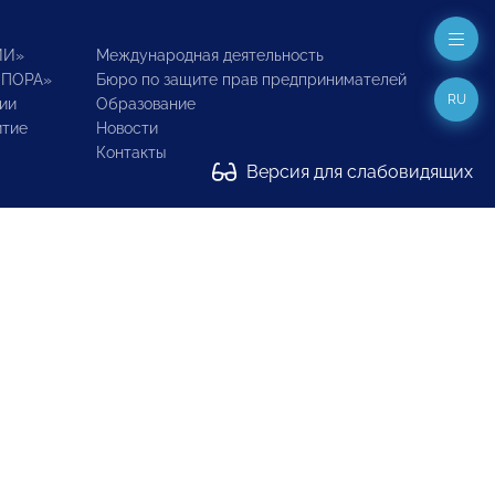
ИИ»
Международная деятельность
ОПОРА»
Бюро по защите прав предпринимателей
RU
ии
Образование
итие
Новости
Контакты
Версия для слабовидящих