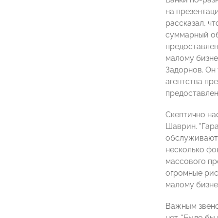
на презентац
рассказал, чт
суммарный об
предоставлен
малому бизне
Задорнов. Он 
агентства пр
предоставлен
Скептично на
Шаврин. "Гар
обслуживаютс
несколько фон
массового пр
огромные риск
малому бизне
Важным звено
нет. "Было бы