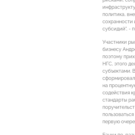
инфраструкту
политика, вн
сохранности 
субсидий", - 
Участники ры
бизнесу Андр
поэтому прих
НГС, этого де
субъектами. 
сформировали
на процентную
содействия к
стандарты ра
поручительст
пользоваться 
первую очере
Банки по-раз