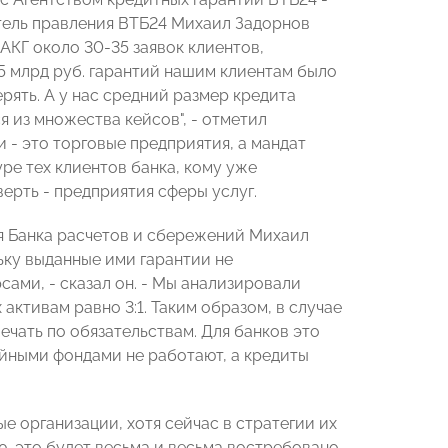
тель правления ВТБ24 Михаил Задорнов
АКГ около 30-35 заявок клиентов,
,5 млрд руб. гарантий нашим клиентам было
рять. А у нас средний размер кредита
я из множества кейсов", - отметил
и - это торговые предприятия, а мандат
ре тех клиентов банка, кому уже
ерть - предприятия сферы услуг.
я Банка расчетов и сбережений Михаил
ьку выданные ими гарантии не
ами, - сказал он. - Мы анализировали
активам равно 3:1. Таким образом, в случае
ечать по обязательствам. Для банков это
тийными фондами не работают, а кредиты
 организации, хотя сейчас в стратегии их
ю, это будет весьма и весьма востребовано