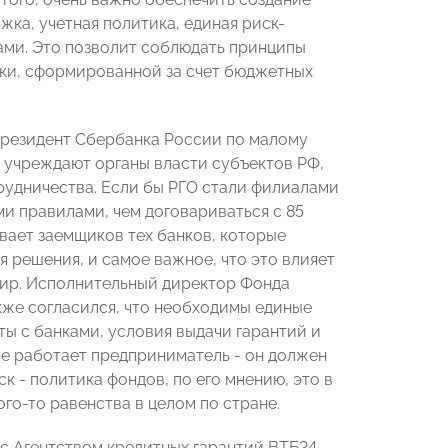
ка, учетная политика, единая риск-
ами. Это позволит соблюдать принципы
жки, сформированной за счет бюджетных
президент Сбербанка России по малому
 учреждают органы власти субъектов РФ,
рудничества. Если бы РГО стали филиалами
ми правилами, чем договариваться с 85
ивает заемщиков тех банков, которые
 решения, и самое важное, что это влияет
анкир. Исполнительный директор Фонда
же согласился, что необходимы единые
ты с банками, условия выдачи гарантий и
не работает предприниматель - он должен
к - политика фондов, по его мнению, это в
го-то равенства в целом по стране.
 с Агентством кредитных гарантий ВТБ24 -