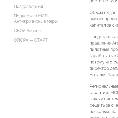
достигнет 899
Поздравления
Объем выданн
Поддержка МСП.
высокопроизв
Антикризисные меры
капитал за сч
СВОй бизнес
Представляя 
ОПОРА — СТАРТ
правления Аг
пилотные про
заработать в 
потому что р
директор деп
Наталья Лари
Региональные
гарантий, МС
задачу систе
решить за сч
несколько на
рисками, соп