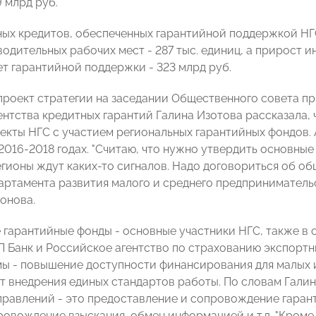
 млрд руб.
ых кредитов, обеспеченных гарантийной поддержкой НГС,
одительных рабочих мест - 287 тыс. единиц, а прирост 
ет гарантийной поддержки - 323 млрд руб.
проект стратегии на заседании Общественного совета п
ентства кредитных гарантий Галина Изотова рассказала, 
екты НГС с участием региональных гарантийных фондов.
2016-2018 годах. "Считаю, что нужно утвердить основные
егионы ждут каких-то сигналов. Надо договориться об об
артамента развития малого и среднего предпринимател
онова.
 гарантийные фонды - основные участники НГС, также в 
П Банк и Российское агентство по страхованию экспортн
мы - повышение доступности финансирования для малых 
ет внедрения единых стандартов работы. По словам Гали
правлений - это предоставление и сопровождение гаран
ровождение взыскания, обмен информацией и т.д. "Кроме 