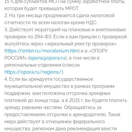
15 % для субъектов МСП на сумму заработной платы,
которая будет превышать МРОТ.
2. На три месяца продлевается сдача налоговой
отчетности по всем налогам кроме НДС.
3. Действует мораторий на плановые и внеплановые
проверки по 294-ФЗ. Если к вам пришли с проверкой
жалуйтесь через «зеркальный реестр проверок»
(
https://smbn.ru/moratorium.htm
) и в «ОПОРУ
РОССИИ» (
opora@opora.ru
), в том числе в
региональные отделения (список
https://opora.ru/regions/)
.
4. Если вы арендуете государственное
(муниципальное) имущество в рамках программ
поддержки, вам положена отсрочка арендных
платежей до конца года, а в 2021 г. вы будете платить
аренду равными частями. Обращайтесь за
предоставлением отсрочки к арендодателю. Такая
мера действует в отношении федерального
имущества, регионам дана рекомендация ввести