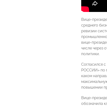
Вице-президе
среднего биз
ревизии сист
промышленног
вице-президе
числе через 
политики.
Согласился с
РОССИИ» по п
каком направ
максимальную
повышении пр
Вице-президе
обозначила к