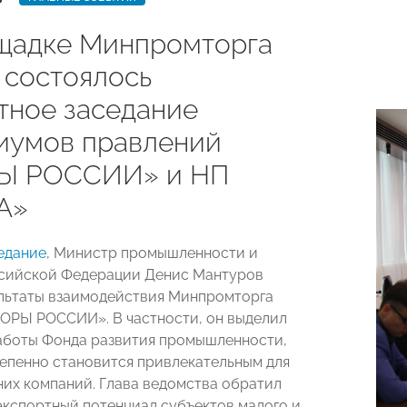
щадке Минпромторга
 состоялось
тное заседание
иумов правлений
Ы РОССИИ» и НП
А»
едание
, Министр промышленности и
ссийской Федерации Денис Мантуров
льтаты взаимодействия Минпромторга
ОРЫ РОССИИ». В частности, он выделил
аботы Фонда развития промышленности,
епенно становится привлекательным для
них компаний. Глава ведомства обратил
экспортный потенциал субъектов малого и