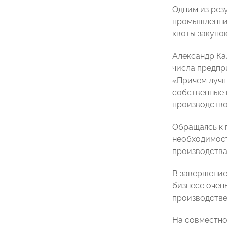
Одним из рез
промышленник
квоты закупо
Александр Ка
числа предпри
«Причем лучш
собственные п
производство
Обращаясь к 
необходимост
производства
В завершение
бизнесе очен
производстве
На совместно