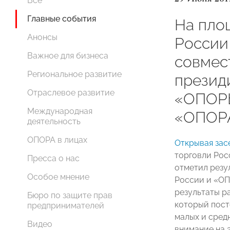
Все
Главные события
На пло
Анонсы
России
Важное для бизнеса
совмес
Региональное развитие
презид
Отраслевое развитие
«ОПОР
Международная
«ОПОР
деятельность
ОПОРА в лицах
Открывая зас
торговли Ро
Пресса о нас
отметил резу
Особое мнение
России и «ОП
результаты р
Бюро по защите прав
который пост
предпринимателей
малых и сред
Видео
внимание на 