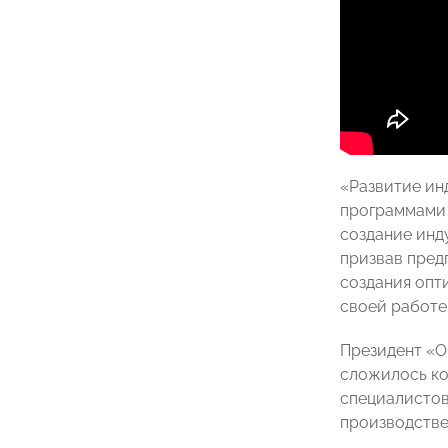
«Развитие ин
программами 
создание инд
призвав пред
создания опт
своей работе
Президент «О
сложилось ко
специалистов
производстве