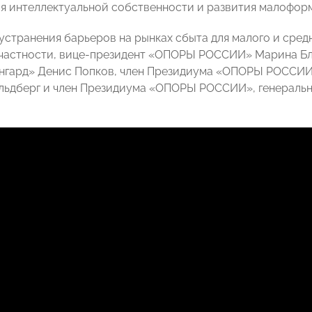
я интеллектуальной собственности и развития малофор
устранения барьеров на рынках сбыта для малого и сред
 частности, вице-президент «ОПОРЫ РОССИИ» Марина Блу
нгард» Денис Попков, член Президиума «ОПОРЫ РОССИИ
льдберг и член Президиума «ОПОРЫ РОССИИ», генераль