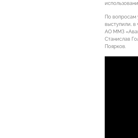
использовани
По вопросам 
выступили, в
АО ММЗ «Ава
Станислав Го
Поярков.