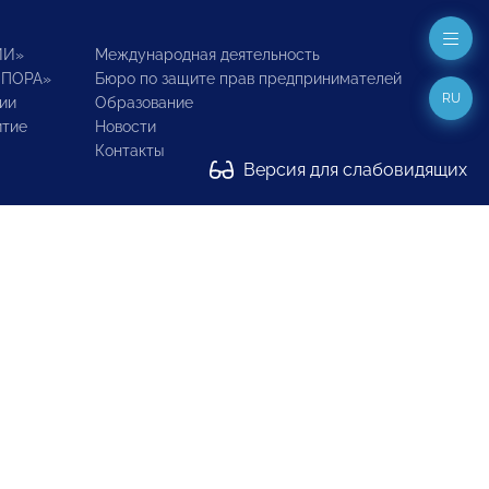
ИИ»
Международная деятельность
ОПОРА»
Бюро по защите прав предпринимателей
RU
ии
Образование
итие
Новости
Контакты
Версия для слабовидящих