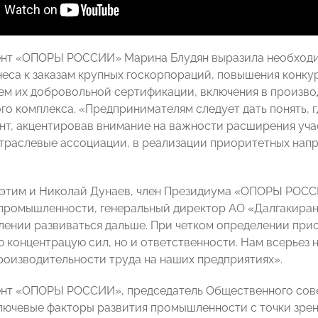
нт «ОПОРЫ РОССИИ» Марина Блудян выразила необходим
неса к заказам крупных госкорпораций, повышения конку
ем их добровольной сертификации, включения в произв
о комплекса. «Предпринимателям следует дать понять, гд
нт, акцентировав внимание на важности расширения учас
отраслевые ассоциации, в реализации приоритетных на
 этим и Николай Дунаев, член Президиума «ОПОРЫ РОС
ромышленности, генеральный директор АО «Далгакиран»
лении развиваться дальше. При четком определении при
 концентрацую сил, но и ответственности. Нам всерьез 
оизводительности труда на наших предприятиях».
нт «ОПОРЫ РОССИИ», председатель Общественного сове
лючевые факторы развития промышленности с точки зре