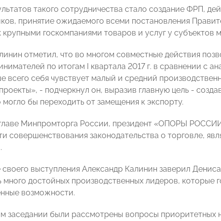
ультатов такого сотрудничества стало создание ФРП, де
ов, принятие ожидаемого всеми постановления Правит
к крупными госкомпаниями товаров и услуг у субъектов 
линин отметил, что во многом совместные действия позв
нимателей по итогам I квартала 2017 г. в сравнении с а
е всего себя чувствует малый и средний производственн
роекты», - подчеркнул он, выразив главную цель - созда
 могло бы переходить от замещения к экспорту.
главе Минпромторга России, президент «ОПОРЫ РОССИИ
и совершенствования законодательства о торговле, яв
.
 своего выступления Александр Калинин заверил Дениса 
ь много достойных производственных лидеров, которые г
нные возможности.
м заседании были рассмотрены вопросы приоритетных 