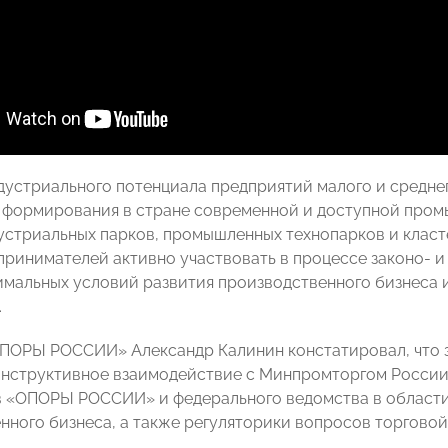
дустриального потенциала предприятий малого и среднег
формирования в стране современной и доступной пром
устриальных парков, промышленных технопарков и класт
принимателей активно участвовать в процессе законо- и
имальных условий развития производственного бизнеса 
.
ПОРЫ РОССИИ» Александр Калинин констатировал, что за
нструктивное взаимодействие с Минпромторгом России
 «ОПОРЫ РОССИИ» и федерального ведомства в области 
нного бизнеса, а также регуляторики вопросов торговой