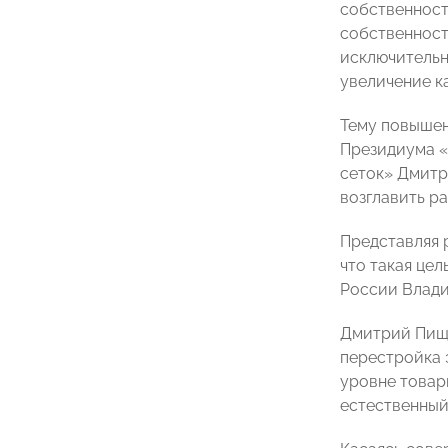
собственност
собственност
исключительн
увеличение к
Тему повышен
Президиума «
сеток» Дмитр
возглавить р
Представляя 
что такая цел
России Влад
Дмитрий Пища
перестройка 
уровне товары
естественный