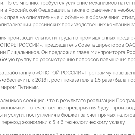
и. По ее мнению, требуется усиление механизмов патен
и в Российской Федерации, а также ограничение необо
ых прав на описательные и объемные обозначения, сти
апитализации российских производственных компаний за
ия производительности труда на промышленных предпри
ОПОРЫ РОССИИ», председатель Совета директоров ОАО
ий Пищальников. Он предложил главе Минпромторга Рос
абочую группу по рассмотрению вопросов повышения пр
разработанную «ОПОРОЙ РОССИИ» Программу повышения
ь (обеспечить к 2018 г. рост показателя в 1,5 раза) была 
имиром Путиным.
льников сообщил, что в результате реализации Програ
экономики – отечественные предприятия будут произво
 и услуги, поступления в бюджет за счет прямых налогов
 переход экономики к 5 и 6 технологическому укладу.