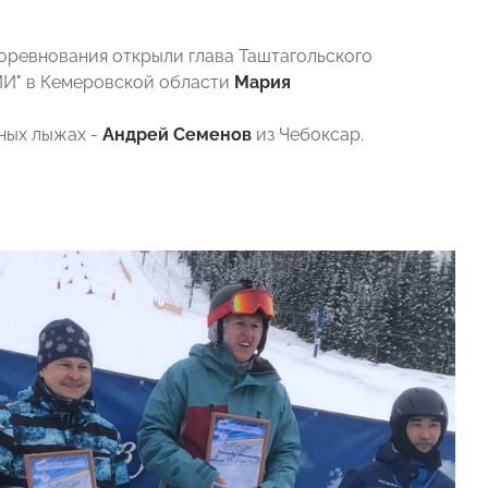
оревнования открыли глава Таштагольского
И" в Кемеровской области
Мария
рных лыжах -
Андрей Семенов
из Чебоксар.