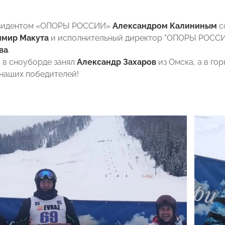
езидентом «ОПОРЫ РОССИИ»
Александром Калининым
с
имир Макута
и исполнительный директор "ОПОРЫ РОССИ
ва
.
 в сноуборде занял
Александр Захаров
из Омска, а в го
наших победителей!