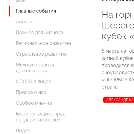
Все
Главные события
На гор
Анонсы
Шереге
Важное для бизнеса
кубок 
Региональное развитие
5 марта на г
Отраслевое развитие
зимний кубо
Международная
проводится еж
деятельность
сноубордисты
«ОПОРЫ РОССИ
ОПОРА в лицах
страны.
Пресса о нас
АЛЕКСАНДР К
Особое мнение
Бюро по защите прав
предпринимателей
Видео