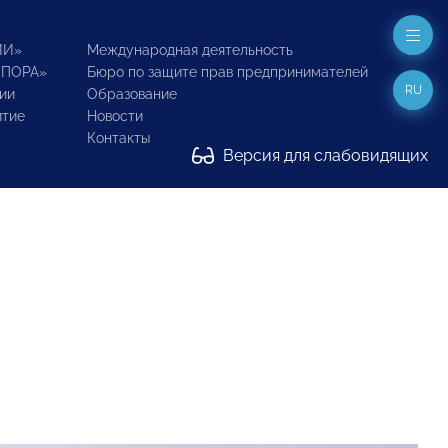
ИИ»
Международная деятельность
ОПОРА»
Бюро по защите прав предпринимателей
RU
ии
Образование
итие
Новости
Контакты
Версия для слабовидящих