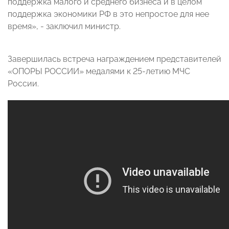
поддержка малого и среднего бизнеса и в целом
поддержка экономики РФ в это непростое для нее
время», - заключил министр.
Завершилась встреча награждением представителей
«ОПОРЫ РОССИИ» медалями к 25-летию МЧС
России.